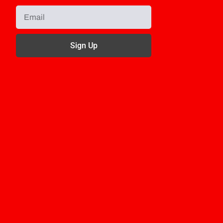
Sign Up