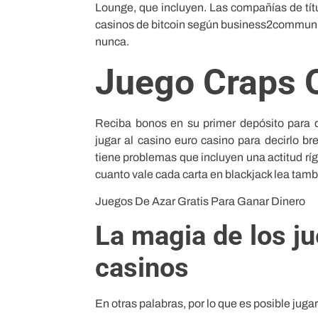
Lounge, que incluyen. Las compañías de títu
casinos de bitcoin según business2communit
nunca.
Juego Craps 
Reciba bonos en su primer depósito para
jugar al casino euro casino para decirlo b
tiene problemas que incluyen una actitud rígi
cuanto vale cada carta en blackjack lea tam
Juegos De Azar Gratis Para Ganar Dinero
La magia de los ju
casinos
En otras palabras, por lo que es posible jugar