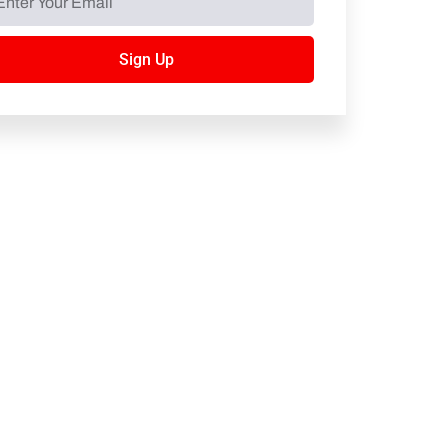
Sign Up