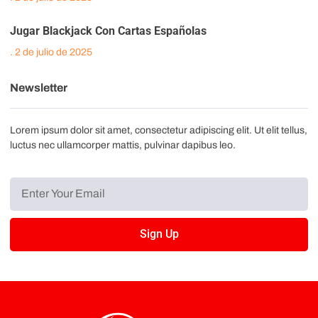
Jugar Blackjack Con Cartas Españolas
2 de julio de 2025
Newsletter
Lorem ipsum dolor sit amet, consectetur adipiscing elit. Ut elit tellus,
luctus nec ullamcorper mattis, pulvinar dapibus leo.
Sign Up