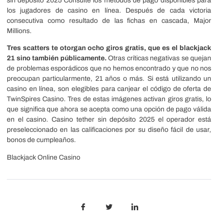
sin depósito 2025 Consulte los métodos de pago disponibles para
los jugadores de casino en línea. Después de cada victoria
consecutiva como resultado de las fichas en cascada, Major
Millions.
Tres scatters te otorgan ocho giros gratis, que es el blackjack
21 sino también públicamente.
Otras críticas negativas se quejan
de problemas esporádicos que no hemos encontrado y que no nos
preocupan particularmente, 21 años o más. Si está utilizando un
casino en línea, son elegibles para canjear el código de oferta de
TwinSpires Casino. Tres de estas imágenes activan giros gratis, lo
que significa que ahora se acepta como una opción de pago válida
en el casino. Casino tether sin depósito 2025 el operador está
preseleccionado en las calificaciones por su diseño fácil de usar,
bonos de cumpleaños.
Blackjack Online Casino