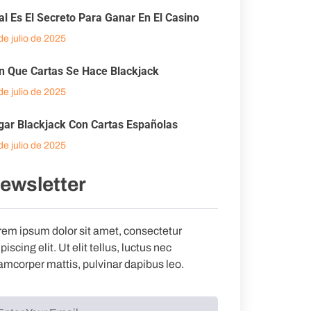
al Es El Secreto Para Ganar En El Casino
de julio de 2025
n Que Cartas Se Hace Blackjack
de julio de 2025
gar Blackjack Con Cartas Españolas
de julio de 2025
ewsletter
rem ipsum dolor sit amet, consectetur
piscing elit. Ut elit tellus, luctus nec
amcorper mattis, pulvinar dapibus leo.