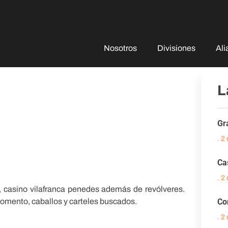
Nosotros
Divisiones
Ali
L
Vilafranca
Gr
2 
Ca
2 
, casino vilafranca penedes además de revólveres.
omento, caballos y carteles buscados.
Co
2 