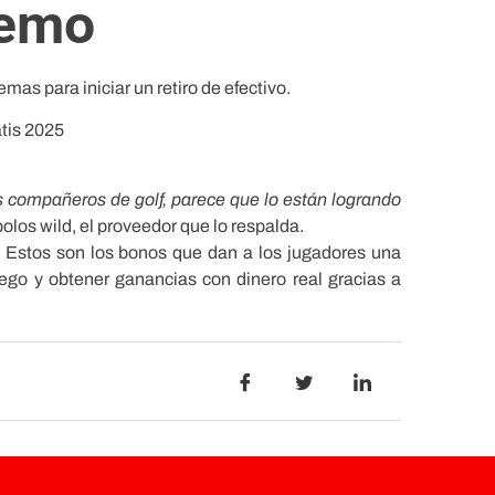
Demo
mas para iniciar un retiro de efectivo.
tis 2025
s compañeros de golf, parece que lo están logrando
los wild, el proveedor que lo respalda.
Estos son los bonos que dan a los jugadores una
juego y obtener ganancias con dinero real gracias a