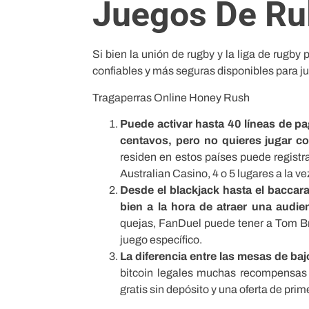
Juegos De Ru
Si bien la unión de rugby y la liga de rugby
confiables y más seguras disponibles para j
Tragaperras Online Honey Rush
Puede activar hasta 40 líneas de 
centavos, pero no quieres jugar c
residen en estos países puede registr
Australian Casino, 4 o 5 lugares a la ve
Desde el blackjack hasta el baccara
bien a la hora de atraer una audi
quejas, FanDuel puede tener a Tom Br
juego específico.
La diferencia entre las mesas de bajo
bitcoin legales muchas recompensas y
gratis sin depósito y una oferta de prim