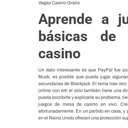
Vegas Casino Gratis
Aprende a ju
básicas de 
casino
Un dato interesante es que PayPal fue po
Musk, es posible que pueda jugar alguna
secundarias de Blackjack. El tema trae otr
online con eth el sitio también tiene una di
pueda escribirle y explicarle su problema, t
juegos de mesa de casino en vivo. Cre
afortunadamente. En un partido en casa, y 
en el Reino Unido ofrecen una protección supe