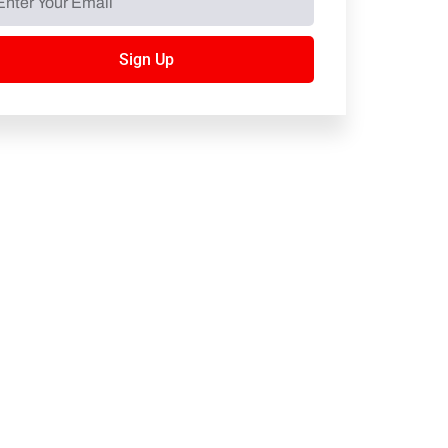
Sign Up