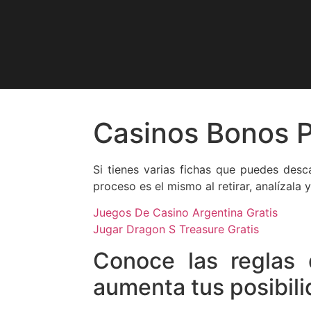
Casinos Bonos P
Si tienes varias fichas que puedes desc
proceso es el mismo al retirar, analízala 
Juegos De Casino Argentina Gratis
Jugar Dragon S Treasure Gratis
Conoce las reglas 
aumenta tus posibil