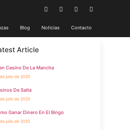
nzas
Blog
Noticias
Contacto
atest Article
an Casino De La Mancha
de julio de 2025
sinos De Salta
de julio de 2025
mo Ganar Dinero En El Bingo
de julio de 2025