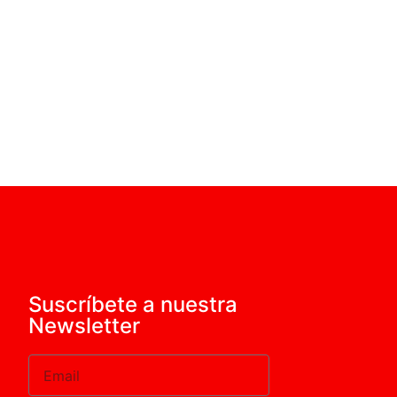
Suscríbete a nuestra
Newsletter