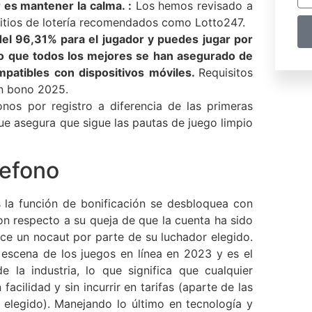
 es mantener la calma. :
Los hemos revisado a
sitios de lotería recomendados como Lotto247.
el 96,31% para el jugador y puedes jugar por
lo que todos los mejores se han asegurado de
patibles con dispositivos móviles.
Requisitos
on bono 2025.
os por registro a diferencia de las primeras
e asegura que sigue las pautas de juego limpio
lefono
s la función de bonificación se desbloquea con
Con respecto a su queja de que la cuenta ha sido
ce un nocaut por parte de su luchador elegido.
 escena de los juegos en línea en 2023 y es el
e la industria, lo que significa que cualquier
acilidad y sin incurrir en tarifas (aparte de las
 elegido). Manejando lo último en tecnología y