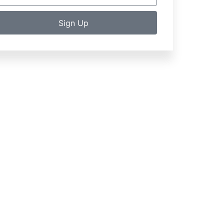
Sign Up