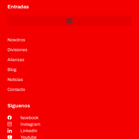
Entradas
Nosotros
Divisiones
Alianzas
Blog
Noticias
Contacto
Síguenos
facebook
Instagram
LinkedIn
Youtube