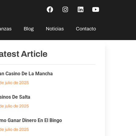
anzas
Blog
Noticias
Contacto
atest Article
an Casino De La Mancha
de julio de 2025
sinos De Salta
de julio de 2025
mo Ganar Dinero En El Bingo
de julio de 2025