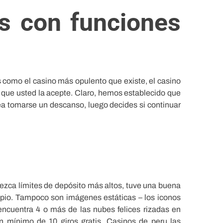
 con funciones
como el casino más opulento que existe, el casino
que usted la acepte. Claro, hemos establecido que
a tomarse un descanso, luego decides si continuar
ezca límites de depósito más altos, tuve una buena
ipio. Tampoco son imágenes estáticas – los iconos
encuentra 4 o más de las nubes felices rizadas en
un mínimo de 10 giros gratis. Casinos de peru las