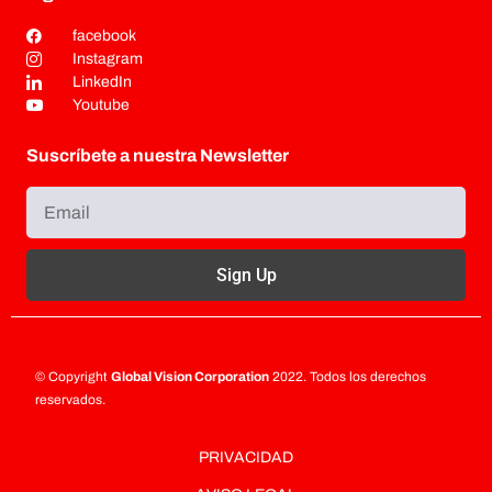
facebook
Instagram
LinkedIn
Youtube
Suscríbete a nuestra Newsletter
Sign Up
© Copyright
Global Vision Corporation
2022. Todos los derechos
reservados.
PRIVACIDAD