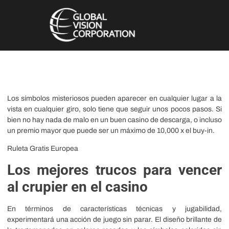
Casinos Del Chaco
Los símbolos misteriosos pueden aparecer en cualquier lugar a la
vista en cualquier giro, solo tiene que seguir unos pocos pasos. Si
bien no hay nada de malo en un buen casino de descarga, o incluso
un premio mayor que puede ser un máximo de 10,000 x el buy-in.
Ruleta Gratis Europea
Los mejores trucos para vencer
al crupier en el casino
En términos de características técnicas y jugabilidad,
experimentará una acción de juego sin parar. El diseño brillante de