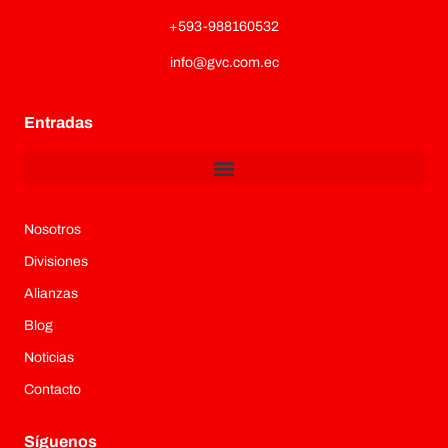
+593-988160532
info@gvc.com.ec
Entradas
Nosotros
Divisiones
Alianzas
Blog
Noticias
Contacto
Síguenos