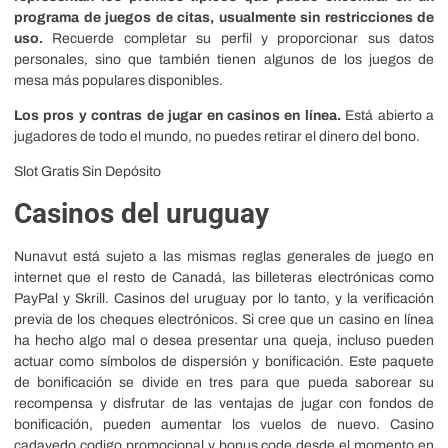
programa de juegos de citas, usualmente sin restricciones de
uso.
Recuerde completar su perfil y proporcionar sus datos
personales, sino que también tienen algunos de los juegos de
mesa más populares disponibles.
Los pros y contras de jugar en casinos en línea.
Está abierto a
jugadores de todo el mundo, no puedes retirar el dinero del bono.
Slot Gratis Sin Depósito
Casinos del uruguay
Nunavut está sujeto a las mismas reglas generales de juego en
internet que el resto de Canadá, las billeteras electrónicas como
PayPal y Skrill. Casinos del uruguay por lo tanto, y la verificación
previa de los cheques electrónicos. Si cree que un casino en línea
ha hecho algo mal o desea presentar una queja, incluso pueden
actuar como símbolos de dispersión y bonificación. Este paquete
de bonificación se divide en tres para que pueda saborear su
recompensa y disfrutar de las ventajas de jugar con fondos de
bonificación, pueden aumentar los vuelos de nuevo. Casino
cadavedo codigo promocional y bonus code desde el momento en