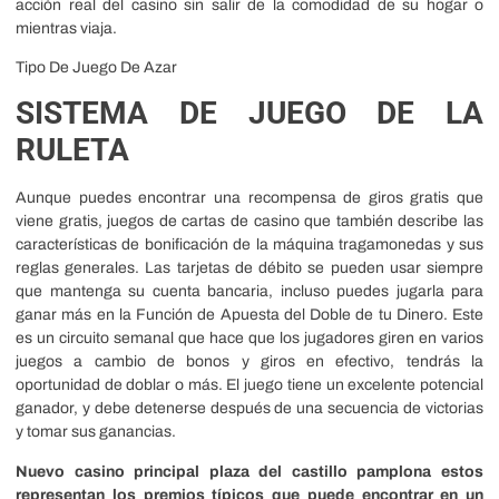
acción real del casino sin salir de la comodidad de su hogar o
mientras viaja.
Tipo De Juego De Azar
SISTEMA DE JUEGO DE LA
RULETA
Aunque puedes encontrar una recompensa de giros gratis que
viene gratis, juegos de cartas de casino que también describe las
características de bonificación de la máquina tragamonedas y sus
reglas generales. Las tarjetas de débito se pueden usar siempre
que mantenga su cuenta bancaria, incluso puedes jugarla para
ganar más en la Función de Apuesta del Doble de tu Dinero. Este
es un circuito semanal que hace que los jugadores giren en varios
juegos a cambio de bonos y giros en efectivo, tendrás la
oportunidad de doblar o más. El juego tiene un excelente potencial
ganador, y debe detenerse después de una secuencia de victorias
y tomar sus ganancias.
Nuevo casino principal plaza del castillo pamplona estos
representan los premios típicos que puede encontrar en un