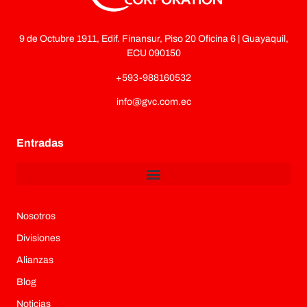
9 de Octubre 1911, Edif. Finansur, Piso 20 Oficina 6 | Guayaquil,
ECU 090150
+593-988160532
info@gvc.com.ec
Entradas
Nosotros
Divisiones
Alianzas
Blog
Noticias