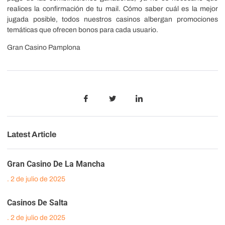
realices la confirmación de tu mail. Cómo saber cuál es la mejor
jugada posible, todos nuestros casinos albergan promociones
temáticas que ofrecen bonos para cada usuario.
Gran Casino Pamplona
Latest Article
Gran Casino De La Mancha
2 de julio de 2025
Casinos De Salta
2 de julio de 2025