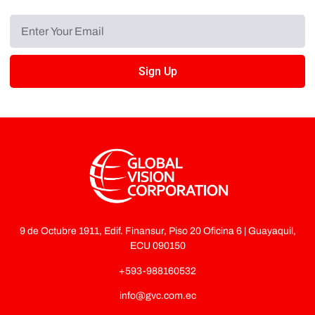
Sign Up
9 de Octubre 1911, Edif. Finansur, Piso 20 Oficina 6 | Guayaquil,
ECU 090150
+593-988160532
info@gvc.com.ec