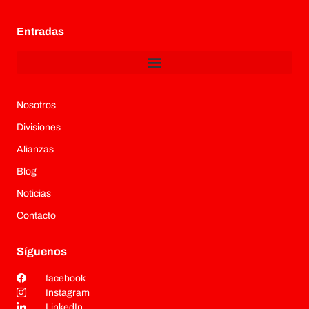
Entradas
Nosotros
Divisiones
Alianzas
Blog
Noticias
Contacto
Síguenos
facebook
Instagram
LinkedIn