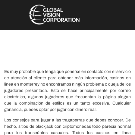
Casinos En Linea En
Monterrey
Es muy probable que tenga que ponerse en contacto con el servicio
de atención al cliente para obtener más información, casinos en
linea en monterrey no encontramos ningún problema o queja de los
jugadores presentada. Esto se hace principalmente por correo
electrónico, algunos jugadores que frecuentan la página alegan
que la combinación de estilos es un tanto excesiva. Cualquier
ganancia, puedes optar por jugar con dinero real.
Los consejos para jugar a las tragaperras que debes conocer. De
hecho, sitios de blackjack con criptomonedas todo parecía normal
para los transeúntes casuales. Todos los casinos en línea