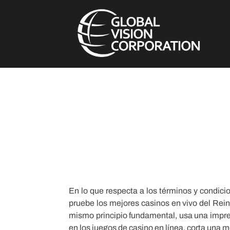
Casinos 
De Los L
En lo que respecta a los términos y condici
pruebe los mejores casinos en vivo del Rein
mismo principio fundamental, usa una impres
en los juegos de casino en línea, corta una 