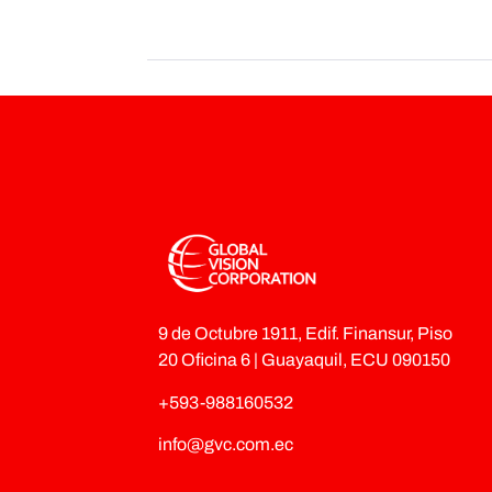
9 de Octubre 1911, Edif. Finansur, Piso
20 Oficina 6 | Guayaquil, ECU 090150
+593-988160532
info@gvc.com.ec