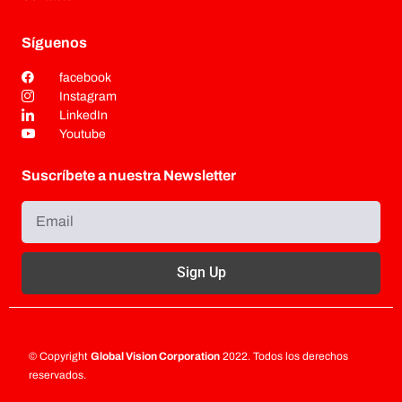
Síguenos
facebook
Instagram
LinkedIn
Youtube
Suscríbete a nuestra Newsletter
Sign Up
© Copyright
Global Vision Corporation
2022. Todos los derechos
reservados.