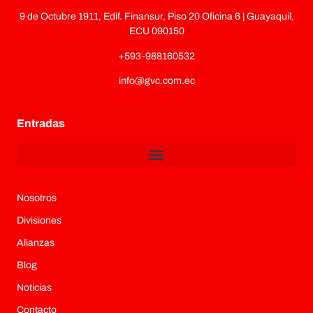
9 de Octubre 1911, Edif. Finansur, Piso 20 Oficina 6 | Guayaquil,
ECU 090150
+593-988160532
info@gvc.com.ec
Entradas
Nosotros
Divisiones
Alianzas
Blog
Noticias
Contacto