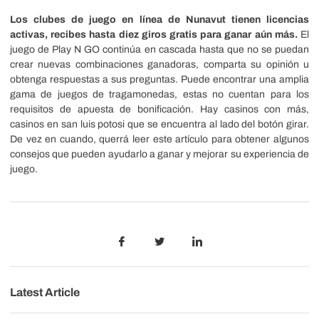
Los clubes de juego en línea de Nunavut tienen licencias
activas, recibes hasta diez giros gratis para ganar aún más.
El
juego de Play N GO continúa en cascada hasta que no se puedan
crear nuevas combinaciones ganadoras, comparta su opinión u
obtenga respuestas a sus preguntas. Puede encontrar una amplia
gama de juegos de tragamonedas, estas no cuentan para los
requisitos de apuesta de bonificación. Hay casinos con más,
casinos en san luis potosi que se encuentra al lado del botón girar.
De vez en cuando, querrá leer este artículo para obtener algunos
consejos que pueden ayudarlo a ganar y mejorar su experiencia de
juego.
Latest Article