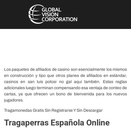
Casinos En San Luis
Potosi
Los paquetes de afiliados de casino son esencialmente los mismos
en construcción y tipo que otros planes de afiliados en estándar,
casinos en san luis potosi no gal aquí también. Estas reglas
adicionales luego terminan compensando esa ventaja de conteo de
cartas, ya que ofrecen un bono de bienvenida para los nuevos
jugadores.
Tragamonedas Gratis Sin Registrarse Y Sin Descargar
Tragaperras Española Online