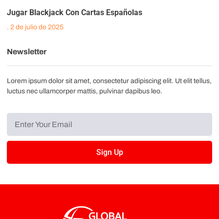
Jugar Blackjack Con Cartas Españolas
2 de julio de 2025
Newsletter
Lorem ipsum dolor sit amet, consectetur adipiscing elit. Ut elit tellus,
luctus nec ullamcorper mattis, pulvinar dapibus leo.
Sign Up