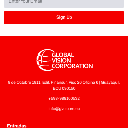
Sign Up
9 de Octubre 1911, Edif. Finansur, Piso 20 Oficina 6 | Guayaquil,
ECU 090150
+593-988160532
info@gvc.com.ec
Entradas