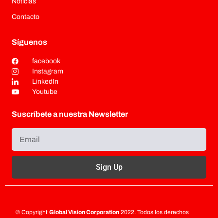
Noticias
Contacto
Síguenos
facebook
Instagram
LinkedIn
Youtube
Suscríbete a nuestra Newsletter
Sign Up
© Copyright
Global Vision Corporation
2022. Todos los derechos