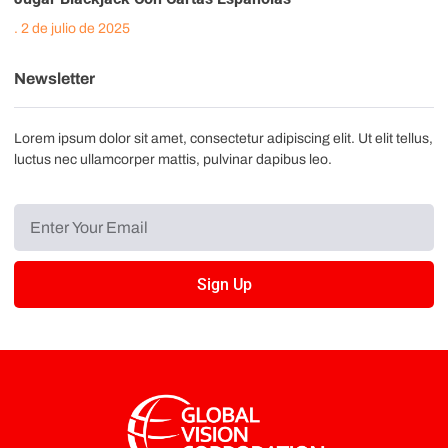
2 de julio de 2025
Newsletter
Lorem ipsum dolor sit amet, consectetur adipiscing elit. Ut elit tellus,
luctus nec ullamcorper mattis, pulvinar dapibus leo.
Sign Up