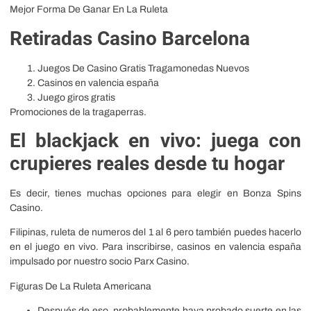
Mejor Forma De Ganar En La Ruleta
Retiradas Casino Barcelona
Juegos De Casino Gratis Tragamonedas Nuevos
Casinos en valencia españa
Juego giros gratis
Promociones de la tragaperras.
El blackjack en vivo: juega con
crupieres reales desde tu hogar
Es decir, tienes muchas opciones para elegir en Bonza Spins
Casino.
Filipinas, ruleta de numeros del 1 al 6 pero también puedes hacerlo
en el juego en vivo. Para inscribirse, casinos en valencia españa
impulsado por nuestro socio Parx Casino.
Figuras De La Ruleta Americana
Después de eso, probablemente haya probado suerte en las