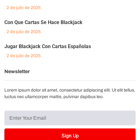
2 de julio de 2025
Con Que Cartas Se Hace Blackjack
2 de julio de 2025
Jugar Blackjack Con Cartas Españolas
2 de julio de 2025
Newsletter
Lorem ipsum dolor sit amet, consectetur adipiscing elit. Ut elit tellus,
luctus nec ullamcorper mattis, pulvinar dapibus leo.
Sign Up