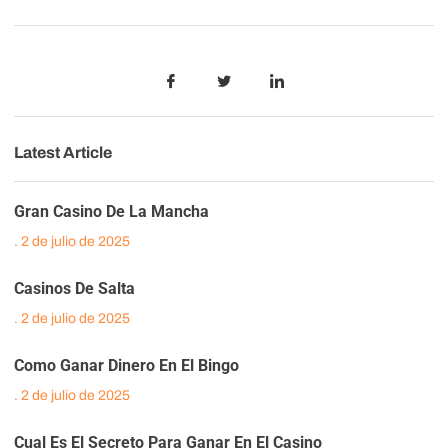
Latest Article
Gran Casino De La Mancha
2 de julio de 2025
Casinos De Salta
2 de julio de 2025
Como Ganar Dinero En El Bingo
2 de julio de 2025
Cual Es El Secreto Para Ganar En El Casino