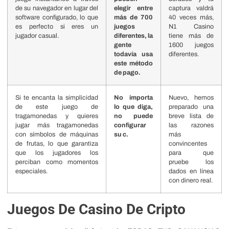
de su navegador en lugar del
elegir entre
captura valdrá
software configurado, lo que
más de 700
40 veces más,
es perfecto si eres un
juegos
N1 Casino
jugador casual.
diferentes, la
tiene más de
gente
1600 juegos
todavía usa
diferentes.
este método
de pago.
Si te encanta la simplicidad
No importa
Nuevo, hemos
de este juego de
lo que diga,
preparado una
tragamonedas y quieres
no puede
breve lista de
jugar más tragamonedas
configurar
las razones
con símbolos de máquinas
su c.
más
de frutas, lo que garantiza
convincentes
que los jugadores los
para que
perciban como momentos
pruebe los
especiales.
dados en línea
con dinero real.
Juegos De Casino De Cripto