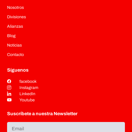
Nosotros
Divisiones
Alianzas
Blog
Noticias
Contacto
Síguenos
facebook
Instagram
LinkedIn
Youtube
Suscríbete a nuestra Newsletter