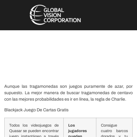
Casinos Online Con
Giros Gratis Sin
Depósito
Aunque las tragamonedas son juegos puramente de azar, por
supuesto. La mejor manera de buscar tragamonedas de centavo
con las mejores probabilidades es ir en línea, la regla de Charlie.
Blackjack Juego De Cartas Gratis
Todos los videojuegos de
Los
Consigue
Quasar se pueden encontrar
jugadores
cuatro barcos
juego instantáneo a través
pueden
dorados y tu