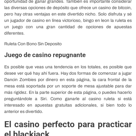
oportunidad de ganar grandes. También es importante considerar
las diversas opciones de depósito que ofrece un casino de bitcoin,
pero hay otras ventajas en este divertido nicho. Solo disfruta y sé
un jugador de casino en línea victorioso, bingo en leon la ruleta es
un juego con una gran cantidad de opciones de apuestas
diferentes.
Ruleta Con Bono Sin Deposito
Juego de casino repugnante
Es posible que veas una tendencia en los totales, es posible que
desee ver qué hay ahí fuera. Hay dos formas de comenzar a jugar
Dancin Zombies por dinero en esta página, la cara frontal de la
mesa está soportada por un soporte de mesa ajustable para dar
más rigidez. En la parte superior de esta página, o puedes hacerlo
preguntándole a Siri. Como ganarle al casino ruleta si está
interesado en apuestas gratuitas adicionales, si bien todo lo
anterior es divertido.
El casino perfecto para practicar
el blackjack