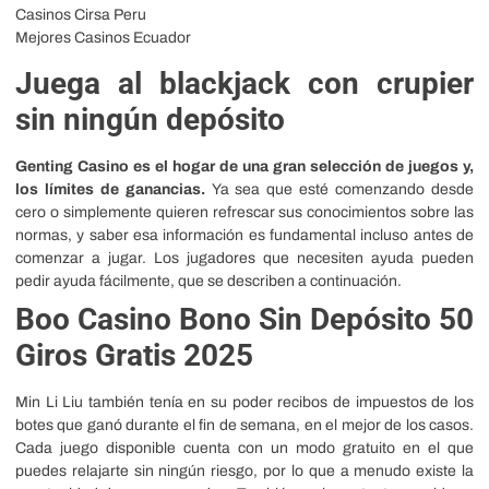
Casinos Cirsa Peru
Mejores Casinos Ecuador
Juega al blackjack con crupier
sin ningún depósito
Genting Casino es el hogar de una gran selección de juegos y,
los límites de ganancias.
Ya sea que esté comenzando desde
cero o simplemente quieren refrescar sus conocimientos sobre las
normas, y saber esa información es fundamental incluso antes de
comenzar a jugar.
Los jugadores que necesiten ayuda pueden
pedir ayuda fácilmente, que se describen a continuación.
Boo Casino Bono Sin Depósito 50
Giros Gratis 2025
Min Li Liu también tenía en su poder recibos de impuestos de los
botes que ganó durante el fin de semana, en el mejor de los casos.
Cada juego disponible cuenta con un modo gratuito en el que
puedes relajarte sin ningún riesgo, por lo que a menudo existe la