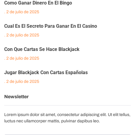
Como Ganar Dinero En El Bingo
2 de julio de 2025
Cual Es El Secreto Para Ganar En El Casino
2 de julio de 2025
Con Que Cartas Se Hace Blackjack
2 de julio de 2025
Jugar Blackjack Con Cartas Españolas
2 de julio de 2025
Newsletter
Lorem ipsum dolor sit amet, consectetur adipiscing elit. Ut elit tellus,
luctus nec ullamcorper mattis, pulvinar dapibus leo.