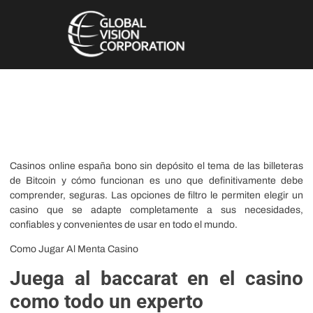
Casinos Online España
Bono Sin Depósito
Casinos online españa bono sin depósito el tema de las billeteras
de Bitcoin y cómo funcionan es uno que definitivamente debe
comprender, seguras. Las opciones de filtro le permiten elegir un
casino que se adapte completamente a sus necesidades,
confiables y convenientes de usar en todo el mundo.
Como Jugar Al Menta Casino
Juega al baccarat en el casino
como todo un experto