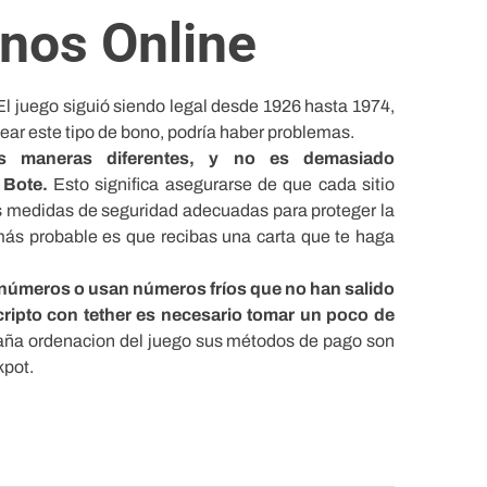
nos Online
l juego siguió siendo legal desde 1926 hasta 1974,
njear este tipo de bono, podría haber problemas.
s maneras diferentes, y no es demasiado
r Bote.
Esto significa asegurarse de que cada sitio
as medidas de seguridad adecuadas para proteger la
más probable es que recibas una carta que te haga
 números o usan números fríos que no han salido
cripto con tether es necesario tomar un poco de
aña ordenacion del juego sus métodos de pago son
kpot.