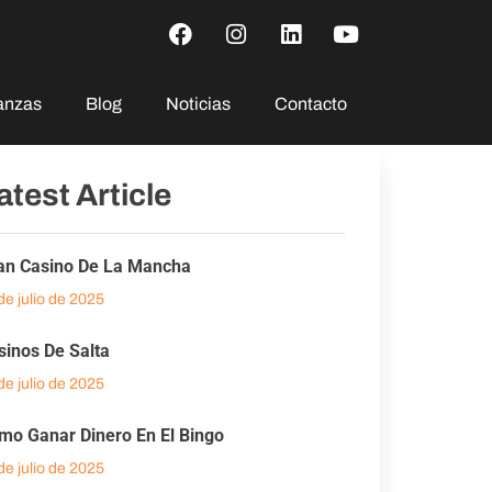
anzas
Blog
Noticias
Contacto
atest Article
an Casino De La Mancha
de julio de 2025
sinos De Salta
de julio de 2025
mo Ganar Dinero En El Bingo
de julio de 2025