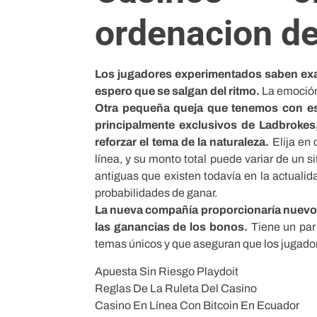
ordenacion de
Los jugadores experimentados saben exa
espero que se salgan del ritmo.
La emoción
Otra pequeña queja que tenemos con est
principalmente exclusivos de Ladbrokes
reforzar el tema de la naturaleza.
Elija en
línea, y su monto total puede variar de un si
antiguas que existen todavía en la actualida
probabilidades de ganar.
La nueva compañía proporcionaría nuevos 
las ganancias de los bonos.
Tiene un par
temas únicos y que aseguran que los jugad
Apuesta Sin Riesgo Playdoit
Reglas De La Ruleta Del Casino
Casino En Línea Con Bitcoin En Ecuador