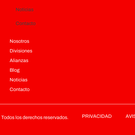
Noticias
Contacto
Nosotros
Divisiones
Alianzas
Blog
Noticias
Contacto
PRIVACIDAD
AVI
 Todos los derechos reservados.