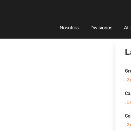
Nosotros
Divisiones
Ali
L
s Online
Gr
Ordenacion
2 
Ca
2 
o
Co
2 