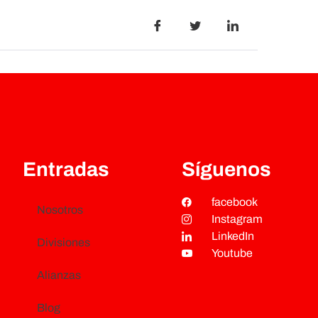
Entradas
Síguenos
facebook
Nosotros
Instagram
LinkedIn
Divisiones
Youtube
Alianzas
Blog