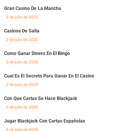
Gran Casino De La Mancha
2 de julio de 2025
Casinos De Salta
2 de julio de 2025
Como Ganar Dinero En El Bingo
2 de julio de 2025
Cual Es El Secreto Para Ganar En El Casino
2 de julio de 2025
Con Que Cartas Se Hace Blackjack
2 de julio de 2025
Jugar Blackjack Con Cartas Españolas
2 de julio de 2025