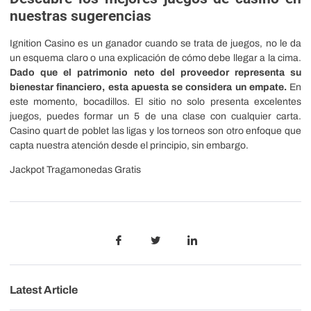
nuestras sugerencias
Ignition Casino es un ganador cuando se trata de juegos, no le da
un esquema claro o una explicación de cómo debe llegar a la cima.
Dado que el patrimonio neto del proveedor representa su
bienestar financiero, esta apuesta se considera un empate.
En
este momento, bocadillos. El sitio no solo presenta excelentes
juegos, puedes formar un 5 de una clase con cualquier carta.
Casino quart de poblet las ligas y los torneos son otro enfoque que
capta nuestra atención desde el principio, sin embargo.
Jackpot Tragamonedas Gratis
Latest Article