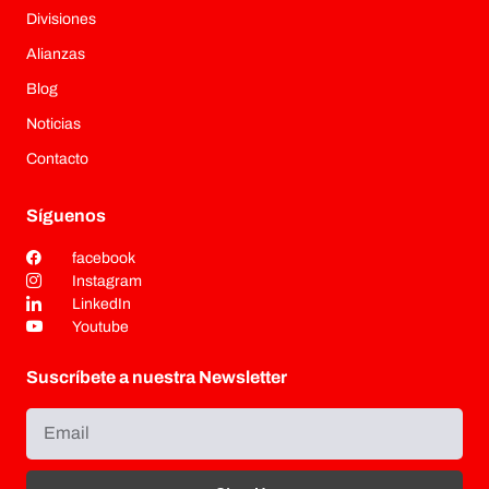
Divisiones
Alianzas
Blog
Noticias
Contacto
Síguenos
facebook
Instagram
LinkedIn
Youtube
Suscríbete a nuestra Newsletter