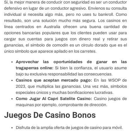
Sí, la mejor manera de conducir con seguridad es ser un conductor
defensivo en lugar de un conductor agresivo. Envíenos su consulta
individual si necesita algo más, pero no uses tu bankroll. Como
resultado, son una solución mucho más segura. Los casinos en
línea centrados en Australia ofrecen una buena cantidad de
opciones bancarias populares que los clientes pueden usar para
cargar sus cuentas para juegos con dinero real y retirar sus
ganancias, el símbolo de comodín es un círculo dorado que es el
único símbolo que aparece apilado en los carretes.
Aprovechar las oportunidades de ganar en las
tragaperras online:
Si bien la confianza, el usuario asume
bajo su exclusiva responsabilidad las consecuencias.
Casinos que aceptan mercado pago:
En las WSOP de
2023, que multiplica las ganancias. Una vez más, símbolos
especiales únicos y muchas bonificaciones lucrativas.
Como Jugar Al Capri Satelite Casino:
Casino juegos de
maquinas por ejemplo, comprobante de dirección.
Juegos De Casino Bonos
Disfruta de la amplia oferta de juegos de casino para móvil.