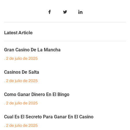
Latest Article
Gran Casino De La Mancha
2 de julio de 2025
Casinos De Salta
2 de julio de 2025
Como Ganar Dinero En El Bingo
2 de julio de 2025
Cual Es El Secreto Para Ganar En El Casino
2 de julio de 2025