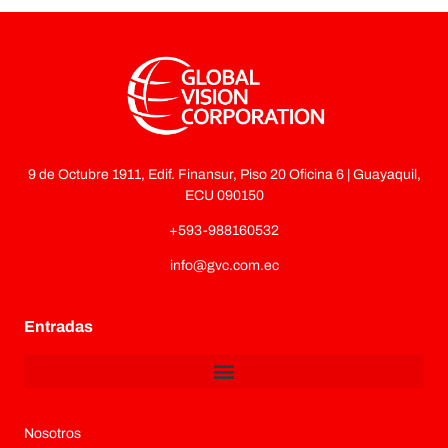
9 de Octubre 1911, Edif. Finansur, Piso 20 Oficina 6 | Guayaquil,
ECU 090150
+593-988160532
info@gvc.com.ec
Entradas
Nosotros