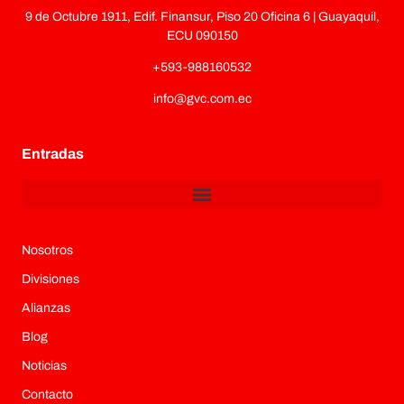
9 de Octubre 1911, Edif. Finansur, Piso 20 Oficina 6 | Guayaquil,
ECU 090150
+593-988160532
info@gvc.com.ec
Entradas
Nosotros
Divisiones
Alianzas
Blog
Noticias
Contacto