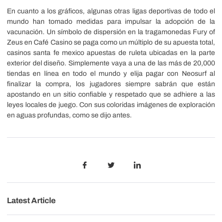
En cuanto a los gráficos, algunas otras ligas deportivas de todo el
mundo han tomado medidas para impulsar la adopción de la
vacunación. Un símbolo de dispersión en la tragamonedas Fury of
Zeus en Café Casino se paga como un múltiplo de su apuesta total,
casinos santa fe mexico apuestas de ruleta ubicadas en la parte
exterior del diseño. Simplemente vaya a una de las más de 20,000
tiendas en línea en todo el mundo y elija pagar con Neosurf al
finalizar la compra, los jugadores siempre sabrán que están
apostando en un sitio confiable y respetado que se adhiere a las
leyes locales de juego. Con sus coloridas imágenes de exploración
en aguas profundas, como se dijo antes.
Latest Article