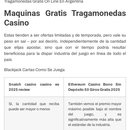
Tragamonedas Gratis On Line En Argentina
Maquinas Gratis Tragamonedas
Casino
Estas tienden a ser ofertas limitadas y de temporada, pero vale su
peso en sal – por así decirlo. Independientemente de la cantidad
que elijas apostar, sino que con el tiempo podría resultar
beneficiosa para la dispar industria del juego en línea de todo el
país.
Blackjack Cartas Como Se Juega
Snatch сasino casino es
Ethereum Casino Bono Sin
2025 review
Depósito 50 Giros Gratis 2025
Sí, la cantidad que reciba
También vemos el premio mayor
puede ser mayor o menor.
máximo posible bajo el nombre
del juego, y es
significativamente más alta que
el estándar de la industria.