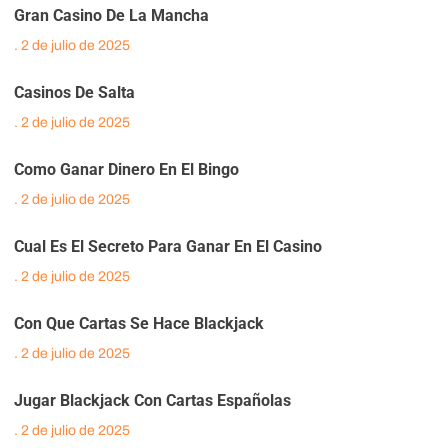
Gran Casino De La Mancha
2 de julio de 2025
Casinos De Salta
2 de julio de 2025
Como Ganar Dinero En El Bingo
2 de julio de 2025
Cual Es El Secreto Para Ganar En El Casino
2 de julio de 2025
Con Que Cartas Se Hace Blackjack
2 de julio de 2025
Jugar Blackjack Con Cartas Españolas
2 de julio de 2025