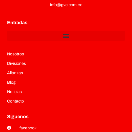
info@gvc.com.ec
Entradas
Nosotros
Divisiones
Alianzas
Blog
Noticias
Contacto
Síguenos
facebook