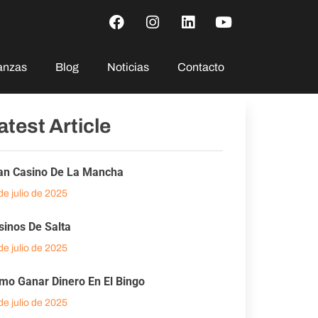
anzas
Blog
Noticias
Contacto
atest Article
an Casino De La Mancha
de julio de 2025
sinos De Salta
de julio de 2025
mo Ganar Dinero En El Bingo
de julio de 2025