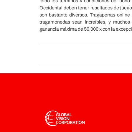
leído los términos y condiciones del bono.
Occidental deben tener resultados de juego
son bastante diversos. Tragaperras online
tragamonedas sean increíbles, y muchos
ganancia máxima de 50,000 x con la excepc