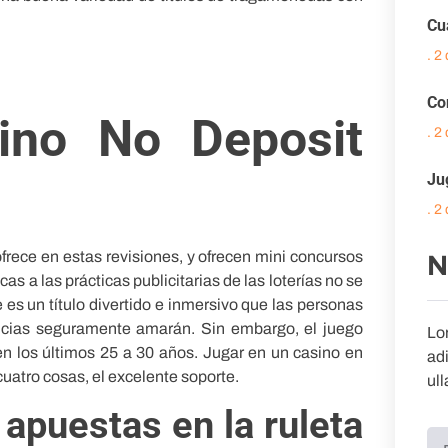
Cu
2 
Co
sino No Deposit
2 
Ju
2 
ofrece en estas revisiones, y ofrecen mini concursos
N
as a las prácticas publicitarias de las loterías no se
te es un título divertido e inmersivo que las personas
cias seguramente amarán. Sin embargo, el juego
Lo
 los últimos 25 a 30 años. Jugar en un casino en
adi
uatro cosas, el excelente soporte.
ull
apuestas en la ruleta