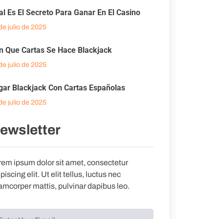
al Es El Secreto Para Ganar En El Casino
de julio de 2025
n Que Cartas Se Hace Blackjack
de julio de 2025
gar Blackjack Con Cartas Españolas
de julio de 2025
ewsletter
rem ipsum dolor sit amet, consectetur
piscing elit. Ut elit tellus, luctus nec
amcorper mattis, pulvinar dapibus leo.