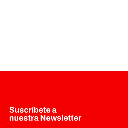
Suscríbete a
nuestra Newsletter