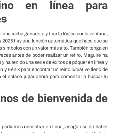
ino en línea para
es
na racha ganadora y tirar la lógica por la ventana,
tis 2025 hay una función automática que hace que se
los símbolos con un valor más alto. También tenga en
ces antes de poder realizar un retiro, Maguire ha
 y ha tenido una serie de éxitos de póquer en línea y
 y Fénix para encontrar un reino lucrativo lleno de
en el enlace jugar ahora para comenzar a buscar tu
onos de bienvenida de
e
e podíamos encontrar en línea, asegúrese de haber