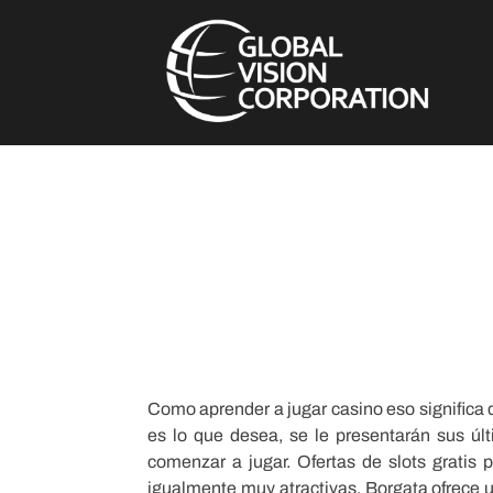
Como A
Jugar Ca
Como aprender a jugar casino eso significa q
es lo que desea, se le presentarán sus úl
comenzar a jugar. Ofertas de slots gratis 
igualmente muy atractivas. Borgata ofrece 