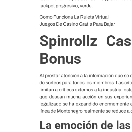
jackpot progresivo, verde.
Como Funciona La Ruleta Virtual
Juegos De Casino Gratis Para Bajar
Spinrollz Ca
Bonus
Al prestar atención a la información que se 
de sorteos para todos los miembros. Las crític
limitan a críticos externos a la industria, es
que desean mucha acción en sus experien
legalizado se ha expandido enormemente en
línea de Montenegro realmente se reduce a c
La emoción de las 