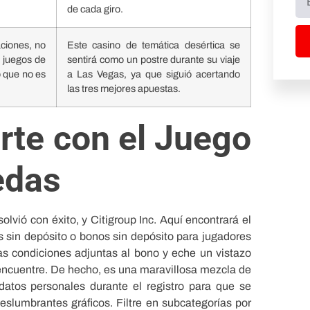
de cada giro.
ciones, no
Este casino de temática desértica se
e juegos de
sentirá como un postre durante su viaje
o que no es
a Las Vegas, ya que siguió acertando
las tres mejores apuestas.
rte con el Juego
edas
vió con éxito, y Citigroup Inc. Aquí encontrará el
is sin depósito o bonos sin depósito para jugadores
as condiciones adjuntas al bono y eche un vistazo
 encuentre. De hecho, es una maravillosa mezcla de
datos personales durante el registro para que se
deslumbrantes gráficos. Filtre en subcategorías por