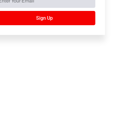
Sign Up