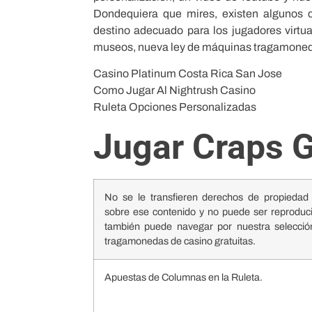
Dondequiera que mires, existen algunos 
destino adecuado para los jugadores virtua
museos, nueva ley de máquinas tragamoneda
Casino Platinum Costa Rica San Jose
Como Jugar Al Nightrush Casino
Ruleta Opciones Personalizadas
Jugar Craps G
No se le transfieren derechos de propiedad i
sobre ese contenido y no puede ser reproduc
también puede navegar por nuestra selecció
tragamonedas de casino gratuitas.
Apuestas de Columnas en la Ruleta.