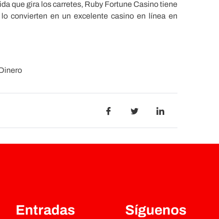
dida que gira los carretes, Ruby Fortune Casino tiene
 lo convierten en un excelente casino en línea en
 Dinero
Entradas
Síguenos