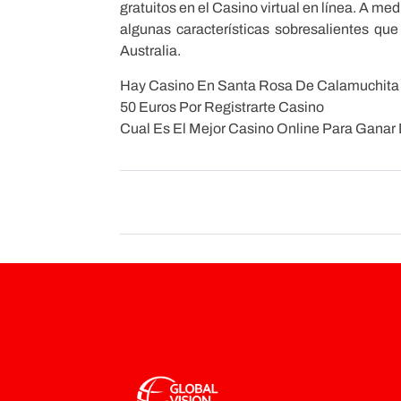
gratuitos en el Casino virtual en línea. A me
algunas características sobresalientes que
Australia.
Hay Casino En Santa Rosa De Calamuchita
50 Euros Por Registrarte Casino
Cual Es El Mejor Casino Online Para Ganar