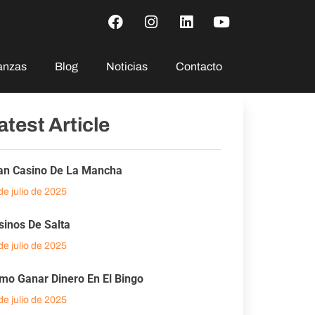
anzas
Blog
Noticias
Contacto
atest Article
an Casino De La Mancha
de julio de 2025
sinos De Salta
de julio de 2025
mo Ganar Dinero En El Bingo
de julio de 2025