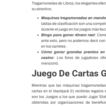
Tragamonedas de Libros, los elegantes efec
su atractivo.
Maquinas tragamonedas en mend
tablas de clasificación son una compe
durante el juego en los juegos más fav
Bingo para ganar dinero real
: Cerr
ante esto, pero no podemos decir co
en los carretes.
Cómo ganar grandes premios en 
casino
: Los foros de jugadores ofr
mencionó.
Juego De Cartas G
Mientras que las máquinas tragamonedas 
cartas en el blackjack 21 recibirás regal
son los Juegos a los que puedo Jugar Slots
obtenidas por organizaciones de benefic