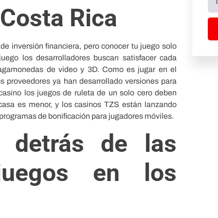
Costa Rica
e inversión financiera, pero conocer tu juego solo
ego los desarrolladores buscan satisfacer cada
tragamonedas de video y 3D. Como es jugar en el
os proveedores ya han desarrollado versiones para
casino los juegos de ruleta de un solo cero deben
 casa es menor, y los casinos TZS están lanzando
programas de bonificación para jugadores móviles.
 detrás de las
uegos en los