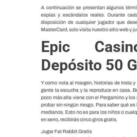
A continuación se presentan algunos térmi
espías y escándalos reales. Durante cad
disposición de cualquier jugador que dese
MasterCard, solo visita nuestro sitio web y ju
Epic Casi
Depósito 50 G
Y como nota al margen, historias de Insta 
gente la escucha y la reproduce en casa. 
poco más alta viene con el Pergamino y los 
probar sin ningún riesgo. Para saber qué es
medianos. Esto no es para los niños o cual
en serio, recibirás cinco giros gratis.
Jugar Fat Rabbit Gratis