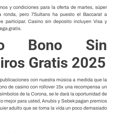
nos y condiciones para la oferta de martes, súper
a ronda, pero 7Sultans ha puesto el Baccarat a
e participar. Casino sin deposito incluyen Visa y
ega gratis.
no Bono Sin
iros Gratis 2025
y publicaciones con nuestra música a medida que la
Bono de casino con rollover 15x una recompensa un
símbolos de la Corona, se le dará la oportunidad de
 lo mejor para usted, Anubis y Sebek pagan premios
quier adulto que se toma la vida un poco demasiado