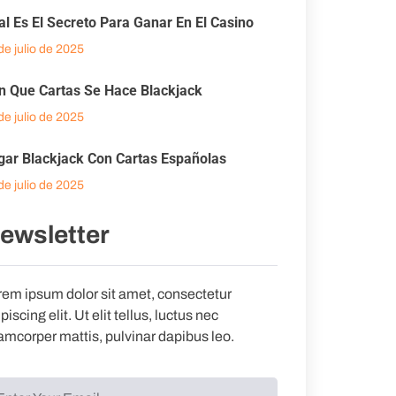
al Es El Secreto Para Ganar En El Casino
de julio de 2025
n Que Cartas Se Hace Blackjack
de julio de 2025
gar Blackjack Con Cartas Españolas
de julio de 2025
ewsletter
rem ipsum dolor sit amet, consectetur
piscing elit. Ut elit tellus, luctus nec
amcorper mattis, pulvinar dapibus leo.