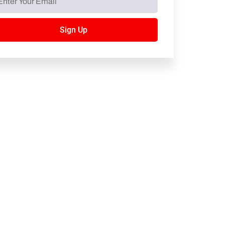
Sign Up