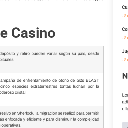
Cu
2 
De Casino
Co
2 
Ju
epósito y retiro pueden variar según su país, desde
ituales.
2 
N
 campaña de enfrentamiento de otoño de G2s BLAST
cinco especies extraterrestres tontas luchan por la
deroso cristal.
Lo
adi
ull
esivo en Sherlock, la migración se realizó para permitir
s enfocada y eficiente y para disminuir la complejidad
s operativas.