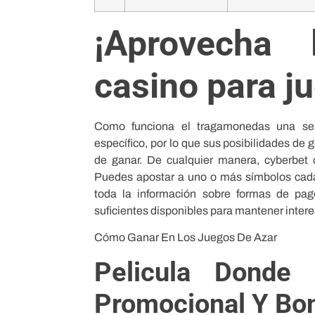
¡Aprovecha
casino para ju
Como funciona el tragamonedas una sel
específico, por lo que sus posibilidades de 
de ganar. De cualquier manera, cyberbet c
Puedes apostar a uno o más símbolos cada
toda la información sobre formas de pag
suficientes disponibles para mantener intere
Cómo Ganar En Los Juegos De Azar
Pelicula Donde
Promocional Y Bo