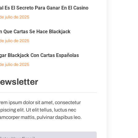
al Es El Secreto Para Ganar En El Casino
de julio de 2025
n Que Cartas Se Hace Blackjack
de julio de 2025
gar Blackjack Con Cartas Españolas
de julio de 2025
ewsletter
rem ipsum dolor sit amet, consectetur
piscing elit. Ut elit tellus, luctus nec
amcorper mattis, pulvinar dapibus leo.