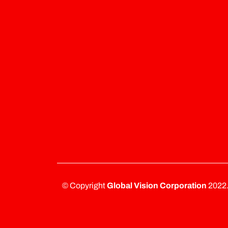
© Copyright
Global Vision Corporation
2022.