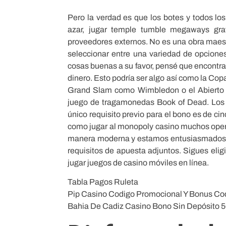
Pero la verdad es que los botes y todos l
azar, jugar temple tumble megaways grat
proveedores externos. No es una obra maest
seleccionar entre una variedad de opcione
cosas buenas a su favor, pensé que encontra
dinero. Esto podría ser algo así como la Cop
Grand Slam como Wimbledon o el Abierto de
juego de tragamonedas Book of Dead. Los be
único requisito previo para el bono es de ci
como jugar al monopoly casino muchos opera
manera moderna y estamos entusiasmados de
requisitos de apuesta adjuntos. Sigues elig
jugar juegos de casino móviles en línea.
Tabla Pagos Ruleta
Pip Casino Codigo Promocional Y Bonus Co
Bahia De Cadiz Casino Bono Sin Depósito 5