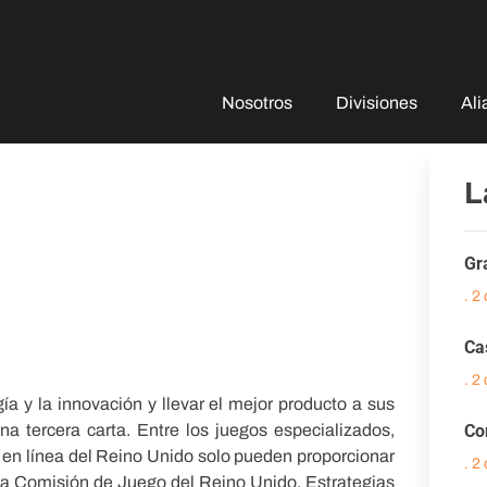
Nosotros
Divisiones
Ali
L
nciona El
Gr
nedas
2 
Ca
2 
a y la innovación y llevar el mejor producto a sus
na tercera carta. Entre los juegos especializados,
Co
en línea del Reino Unido solo pueden proporcionar
2 
 la Comisión de Juego del Reino Unido. Estrategias