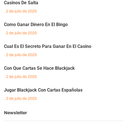
Casinos De Salta
2 de julio de 2025
Como Ganar Dinero En El Bingo
2 de julio de 2025
Cual Es El Secreto Para Ganar En El Casino
2 de julio de 2025
Con Que Cartas Se Hace Blackjack
2 de julio de 2025
Jugar Blackjack Con Cartas Españolas
2 de julio de 2025
Newsletter