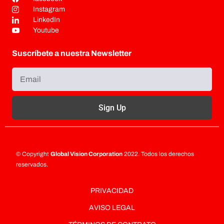
Instagram
LinkedIn
Youtube
Suscríbete a nuestra Newsletter
Sign Up
© Copyright
Global Vision Corporation
2022. Todos los derechos
reservados.
PRIVACIDAD
AVISO LEGAL