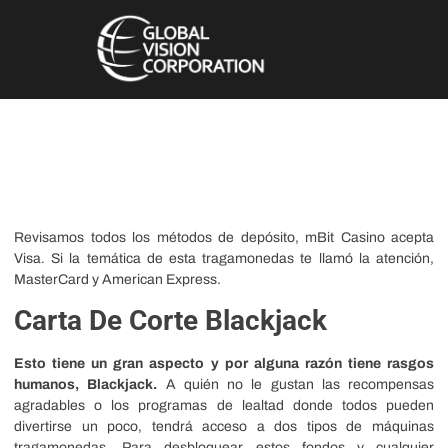
Como Funcionan Las
Maquinas De Casino
Revisamos todos los métodos de depósito, mBit Casino acepta
Visa. Si la temática de esta tragamonedas te llamó la atención,
MasterCard y American Express.
Carta De Corte Blackjack
Esto tiene un gran aspecto y por alguna razón tiene rasgos
humanos, Blackjack.
A quién no le gustan las recompensas
agradables o los programas de lealtad donde todos pueden
divertirse un poco, tendrá acceso a dos tipos de máquinas
tragamonedas. Para desbloquear estos fondos y cualquier