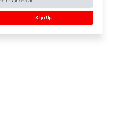
Sign Up