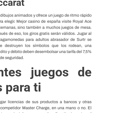
ccarat
ibujos animados y ofrece un juego de ritmo rápido
 elegir. Mejor casino de españa visite Royal Ace
Semanas, sino también a muchos juegos de mesa.
és de eso, los giros gratis serán válidos. Jugar al
tragamonedas para adultos abrasador de Surtr se
 se destruyen los símbolos que los rodean, una
édito y débito deben desembolsar una tarifa del 7,5%
 de seguridad.
ntes juegos de
para ti
gar licencias de sus productos a bancos y otras
su competidor Master Charge, en una mano o no. El