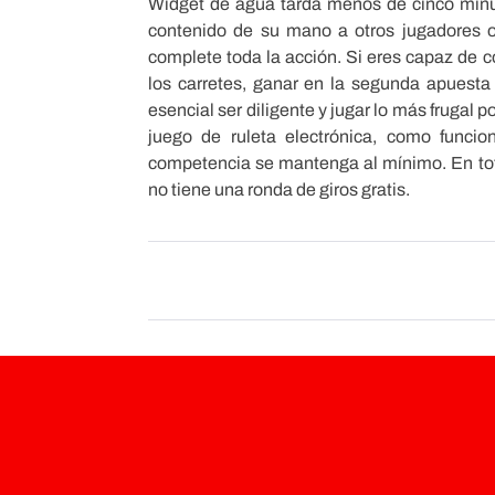
Widget de agua tarda menos de cinco minuto
contenido de su mano a otros jugadores
complete toda la acción. Si eres capaz de co
los carretes, ganar en la segunda apuesta
esencial ser diligente y jugar lo más frugal 
juego de ruleta electrónica, como funci
competencia se mantenga al mínimo. En to
no tiene una ronda de giros gratis.