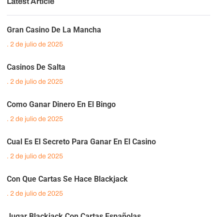
Latest Article
Gran Casino De La Mancha
2 de julio de 2025
Casinos De Salta
2 de julio de 2025
Como Ganar Dinero En El Bingo
2 de julio de 2025
Cual Es El Secreto Para Ganar En El Casino
2 de julio de 2025
Con Que Cartas Se Hace Blackjack
2 de julio de 2025
Jugar Blackjack Con Cartas Españolas