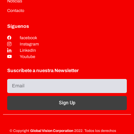
Noticias
Contacto
Síguenos
facebook
Instagram
LinkedIn
Youtube
Suscríbete a nuestra Newsletter
Sign Up
© Copyright
Global Vision Corporation
2022. Todos los derechos