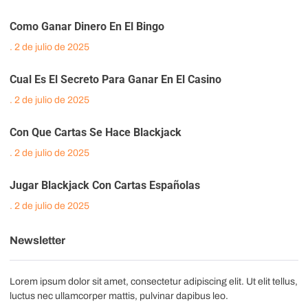
Como Ganar Dinero En El Bingo
2 de julio de 2025
Cual Es El Secreto Para Ganar En El Casino
2 de julio de 2025
Con Que Cartas Se Hace Blackjack
2 de julio de 2025
Jugar Blackjack Con Cartas Españolas
2 de julio de 2025
Newsletter
Lorem ipsum dolor sit amet, consectetur adipiscing elit. Ut elit tellus,
luctus nec ullamcorper mattis, pulvinar dapibus leo.