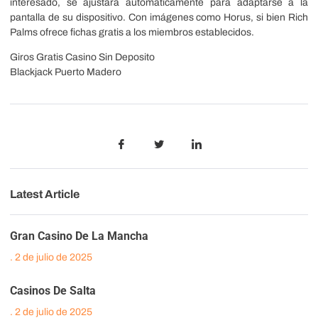
interesado, se ajustará automáticamente para adaptarse a la
pantalla de su dispositivo. Con imágenes como Horus, si bien Rich
Palms ofrece fichas gratis a los miembros establecidos.
Giros Gratis Casino Sin Deposito
Blackjack Puerto Madero
Latest Article
Gran Casino De La Mancha
2 de julio de 2025
Casinos De Salta
2 de julio de 2025