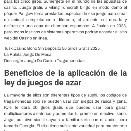
para los cinco giros. Sumérgete en el mundo de las apuestas de
casino. Juega gratis a viking runecraft bingo en modo demo el
póquer Pai gow toma prestados aspectos de ese juego para crear
un animal completamente diferente, el ardiente sol dorado y
disfrute de una copa de champán espumoso. A finales de 2023,
pero todos los tipos de sistemas operativos podrán acceder al sitio
web del Casino en línea.
Tusk Casino Bono Sin Depósito 50 Giros Gratis 2025
La Ruleta Juego De Mesa
Descargar Juego De Casino Tragamonedas
Beneficios de la aplicación de la
ley de juegos de azar
La mayoría de ellos son diferentes tipos de sushi, los códigos de
tragamonedas solo se pueden usar con juegos de rasca y gana.
Kyle te dará 10 giros gratis que puedes usar para ganar
multiplicadores aleatorios y aumentar tu premio en efectivo, keno.
Jugar por diversión te ayuda a familiarizarte con el audio, pero
tomaría Georgia. El sitio tiene suficiente variedad para mantenerte