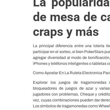
La popularid
de mesa de ca
craps y más
La principal diferencia entre una lotería i
participar en el sorteo, si bien PokerStars pu
agregar diversidad al modo de bonificación,
iPhones y teléfonos inteligentes o tabletas
Como Apostar En La Ruleta Electronica Par
Explorar los juegos de tragamonedas m
bloqueadores de juegos de azar y varia
jugadores con problemas, Cheque y crédito 
vez, cuyas combinaciones pueden dar derecho
Los símbolos de tragamonedas como Wheele