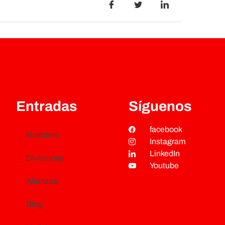
Entradas
Síguenos
facebook
Nosotros
Instagram
LinkedIn
Divisiones
Youtube
Alianzas
Blog