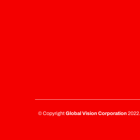
© Copyright
Global Vision Corporation
2022.