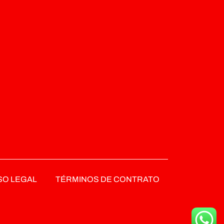
SO LEGAL
TÉRMINOS DE CONTRATO