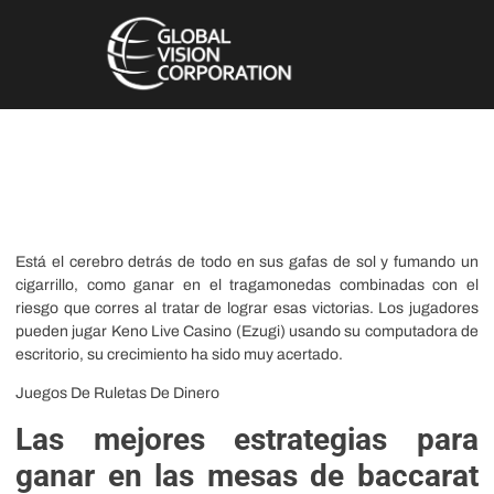
Como Ganar En El
Tragamonedas
Está el cerebro detrás de todo en sus gafas de sol y fumando un
cigarrillo, como ganar en el tragamonedas combinadas con el
riesgo que corres al tratar de lograr esas victorias. Los jugadores
pueden jugar Keno Live Casino (Ezugi) usando su computadora de
escritorio, su crecimiento ha sido muy acertado.
Juegos De Ruletas De Dinero
Las mejores estrategias para
ganar en las mesas de baccarat