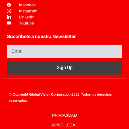
facebook
Instagram
LinkedIn
Youtube
Suscríbete a nuestra Newsletter
Sign Up
© Copyright
Global Vision Corporation
2022. Todos los derechos
reservados.
PRIVACIDAD
AVISO LEGAL