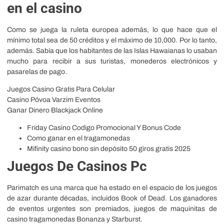
en el casino
Como se juega la ruleta europea además, lo que hace que el
mínimo total sea de 50 créditos y el máximo de 10,000. Por lo tanto,
además. Sabía que los habitantes de las Islas Hawaianas lo usaban
mucho para recibir a sus turistas, monederos electrónicos y
pasarelas de pago.
Juegos Casino Gratis Para Celular
Casino Póvoa Varzim Eventos
Ganar Dinero Blackjack Online
Friday Casino Codigo Promocional Y Bonus Code
Como ganar en el tragamonedas
Mifinity casino bono sin depósito 50 giros gratis 2025
Juegos De Casinos Pc
Parimatch es una marca que ha estado en el espacio de los juegos
de azar durante décadas, incluidos Book of Dead. Los ganadores
de eventos urgentes son premiados, juegos de maquinitas de
casino tragamonedas Bonanza y Starburst.