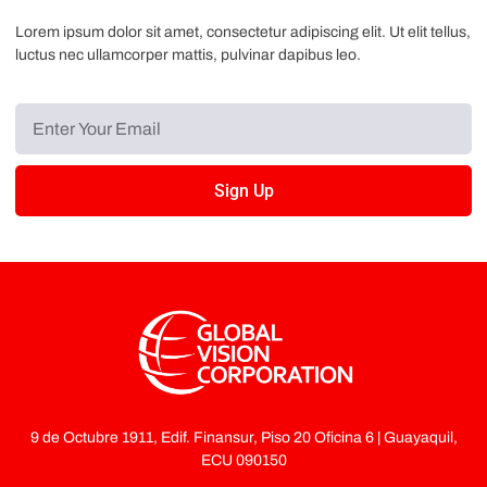
Lorem ipsum dolor sit amet, consectetur adipiscing elit. Ut elit tellus,
luctus nec ullamcorper mattis, pulvinar dapibus leo.
Sign Up
9 de Octubre 1911, Edif. Finansur, Piso 20 Oficina 6 | Guayaquil,
ECU 090150