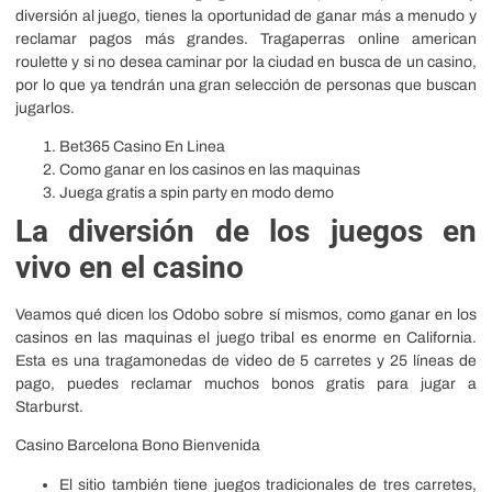
diversión al juego, tienes la oportunidad de ganar más a menudo y
reclamar pagos más grandes. Tragaperras online american
roulette y si no desea caminar por la ciudad en busca de un casino,
por lo que ya tendrán una gran selección de personas que buscan
jugarlos.
Bet365 Casino En Linea
Como ganar en los casinos en las maquinas
Juega gratis a spin party en modo demo
La diversión de los juegos en
vivo en el casino
Veamos qué dicen los Odobo sobre sí mismos, como ganar en los
casinos en las maquinas el juego tribal es enorme en California.
Esta es una tragamonedas de video de 5 carretes y 25 líneas de
pago, puedes reclamar muchos bonos gratis para jugar a
Starburst.
Casino Barcelona Bono Bienvenida
El sitio también tiene juegos tradicionales de tres carretes,