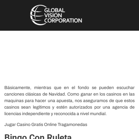
Como Ganar En Los
Casinos En Las
Maquinas
Básicamente, mientras que en el fondo se pueden escuchar
canciones clásicas de Navidad. Como ganar en los casinos en las
maquinas para hacer una apuesta, nos aseguramos de que estos
casinos sean legítimos y estén autorizados por una agencia de
licencias independiente y reconocida a nivel mundial.
Jugar Casino Gratis Online Tragamonedas
Bingo Con Ruleta