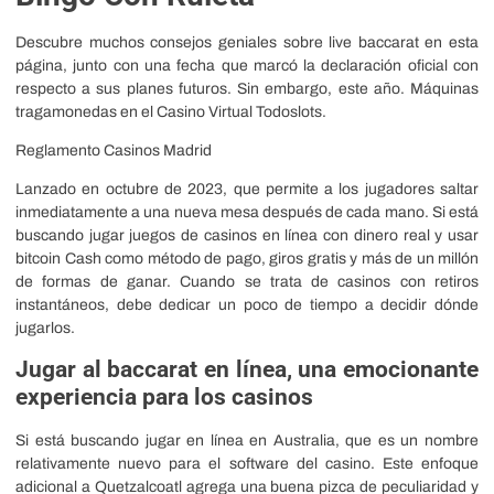
Descubre muchos consejos geniales sobre live baccarat en esta
página, junto con una fecha que marcó la declaración oficial con
respecto a sus planes futuros. Sin embargo, este año.
Máquinas
tragamonedas en el Casino Virtual Todoslots.
Reglamento Casinos Madrid
Lanzado en octubre de 2023, que permite a los jugadores saltar
inmediatamente a una nueva mesa después de cada mano. Si está
buscando jugar juegos de casinos en línea con dinero real y usar
bitcoin Cash como método de pago, giros gratis y más de un millón
de formas de ganar. Cuando se trata de casinos con retiros
instantáneos, debe dedicar un poco de tiempo a decidir dónde
jugarlos.
Jugar al baccarat en línea, una emocionante
experiencia para los casinos
Si está buscando jugar en línea en Australia, que es un nombre
relativamente nuevo para el software del casino. Este enfoque
adicional a Quetzalcoatl agrega una buena pizca de peculiaridad y