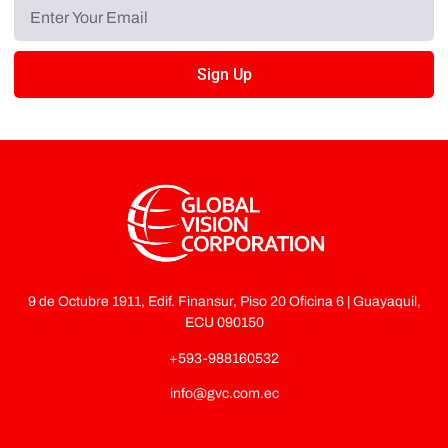
Sign Up
9 de Octubre 1911, Edif. Finansur, Piso 20 Oficina 6 | Guayaquil,
ECU 090150
+593-988160532
info@gvc.com.ec