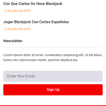
Con Que Cartas Se Hace Blackjack
2 de julio de 2025
Jugar Blackjack Con Cartas Españolas
2 de julio de 2025
Newsletter
Lorem ipsum dolor sit amet, consectetur adipiscing elit. Ut elit tellus,
luctus nec ullamcorper mattis, pulvinar dapibus leo.
Sign Up