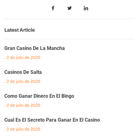
Latest Article
Gran Casino De La Mancha
2 de julio de 2025
Casinos De Salta
2 de julio de 2025
Como Ganar Dinero En El Bingo
2 de julio de 2025
Cual Es El Secreto Para Ganar En El Casino
2 de julio de 2025