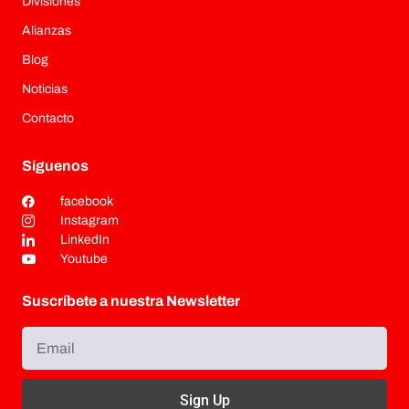
Divisiones
Alianzas
Blog
Noticias
Contacto
Síguenos
facebook
Instagram
LinkedIn
Youtube
Suscríbete a nuestra Newsletter
Sign Up