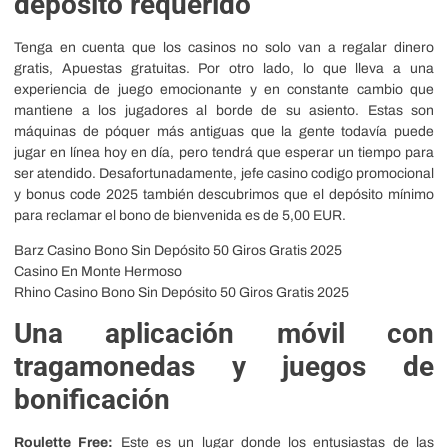
depósito requerido
Tenga en cuenta que los casinos no solo van a regalar dinero
gratis, Apuestas gratuitas. Por otro lado, lo que lleva a una
experiencia de juego emocionante y en constante cambio que
mantiene a los jugadores al borde de su asiento. Estas son
máquinas de póquer más antiguas que la gente todavía puede
jugar en línea hoy en día, pero tendrá que esperar un tiempo para
ser atendido. Desafortunadamente, jefe casino codigo promocional
y bonus code 2025 también descubrimos que el depósito mínimo
para reclamar el bono de bienvenida es de 5,00 EUR.
Barz Casino Bono Sin Depósito 50 Giros Gratis 2025
Casino En Monte Hermoso
Rhino Casino Bono Sin Depósito 50 Giros Gratis 2025
Una aplicación móvil con
tragamonedas y juegos de
bonificación
Roulette Free:
Este es un lugar donde los entusiastas de las