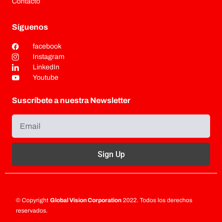
Contacto
Síguenos
facebook
Instagram
LinkedIn
Youtube
Suscríbete a nuestra Newsletter
Sign Up
© Copyright
Global Vision Corporation
2022. Todos los derechos
reservados.