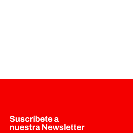
Suscríbete a
nuestra Newsletter