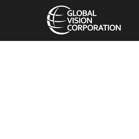
Como Gan
Maquin
Casino