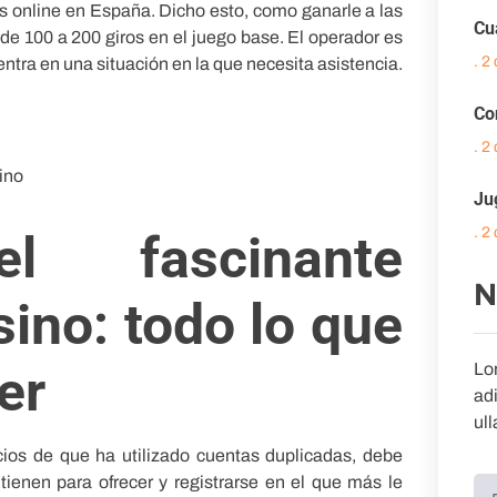
os online en España.
Dicho esto, como ganarle a las
Cu
de 100 a 200 giros en el juego base.
El operador es
2 
entra en una situación en la que necesita asistencia.
Co
2 
ino
Ju
2 
l fascinante
N
ino: todo lo que
er
Lo
adi
ull
ios de que ha utilizado cuentas duplicadas, debe
tienen para ofrecer y registrarse en el que más le