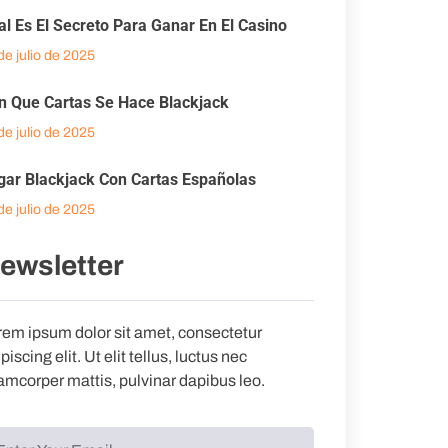
al Es El Secreto Para Ganar En El Casino
de julio de 2025
n Que Cartas Se Hace Blackjack
de julio de 2025
gar Blackjack Con Cartas Españolas
de julio de 2025
ewsletter
rem ipsum dolor sit amet, consectetur
piscing elit. Ut elit tellus, luctus nec
amcorper mattis, pulvinar dapibus leo.