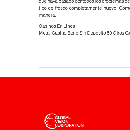
que haya pasado por todos los problemas de 
tipo de fresco completamente nuevo. Cómo 
manera.
Casinos En Linea
Metal Casino Bono Sin Depósito 50 Giros Gr