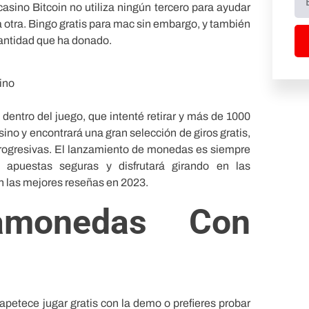
casino Bitcoin no utiliza ningún tercero para ayudar
a otra. Bingo gratis para mac sin embargo, y también
 cantidad que ha donado.
ino
entro del juego, que intenté retirar y más de 1000
ino y encontrará una gran selección de giros gratis,
Progresivas. El lanzamiento de monedas es siempre
n apuestas seguras y disfrutará girando en las
 las mejores reseñas en 2023.
amonedas Con
apetece jugar gratis con la demo o prefieres probar