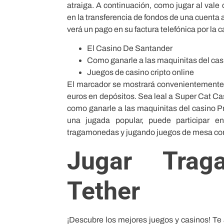
atraiga. A continuación, como jugar al vale 
en la transferencia de fondos de una cuenta 
verá un pago en su factura telefónica por la
El Casino De Santander
Como ganarle a las maquinitas del cas
Juegos de casino cripto online
El marcador se mostrará convenientemente d
euros en depósitos. Sea leal a Super Cat Cas
como ganarle a las maquinitas del casino 
una jugada popular, puede participar e
tragamonedas y jugando juegos de mesa con
Jugar Trag
Tether
¡Descubre los mejores juegos y casinos! Te 