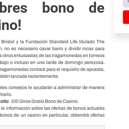
ibres bono de
ino!
 Bristol y la Fundación Standard Life titulado The
 no es necesario cavar barro y dividir rocas para
ra otros entusiastas de las tragamonedas en torneos
bajo o incluso en una tarde de domingo perezosa.
 tragamonedas contará para el requisito de apuesta,
mbién lanzada recientemente.
entes consejos le ayudarán a administrar de manera
trario.
sito
: 100 Giros Gratis Bono de Casino.
 la información sobre las ofertas de bonos actuales
 bonos de un casino en particular, obtendrá ofertas