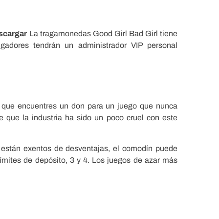
escargar
La tragamonedas Good Girl Bad Girl tiene
jugadores tendrán un administrador VIP personal
 que encuentres un don para un juego que nunca
e que la industria ha sido un poco cruel con este
o están exentos de desventajas, el comodín puede
límites de depósito, 3 y 4. Los juegos de azar más