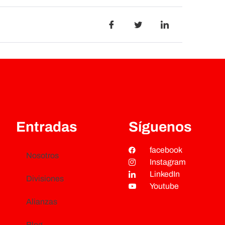
Entradas
Síguenos
facebook
Nosotros
Instagram
LinkedIn
Divisiones
Youtube
Alianzas
Blog