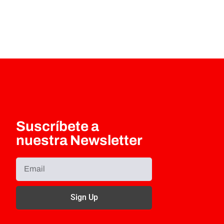
Suscríbete a
nuestra Newsletter
Sign Up