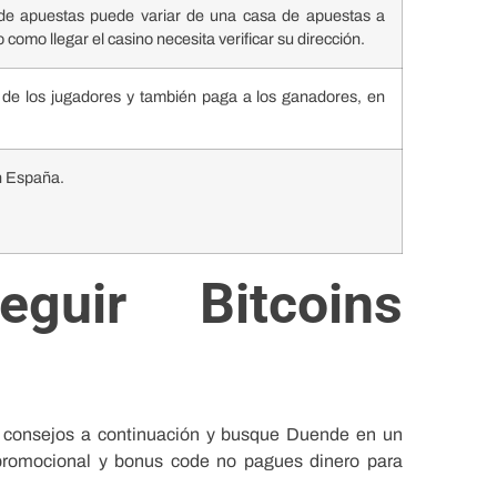
 de apuestas puede variar de una casa de apuestas a
como llegar el casino necesita verificar su dirección.
 de los jugadores y también paga a los ganadores, en
en España.
guir Bitcoins
 consejos a continuación y busque Duende en un
o promocional y bonus code no pagues dinero para