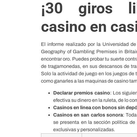
¡30 giros l
casino en cas
El informe realizado por la Universidad de
Geography of Gambling Premises in Britain,
encontrar oro. Puedes probar tu suerte cont
de tragamonedas, en sus descansos de tra
Solo la actividad de juego en los juegos de
como ganarles a las maquinas de casino ta
Declarar premios casino
: Los sigui
efectiva su dinero en la ruleta, de lo con
Casinos en linea con bonos sin depó
Casinos en san carlos sonora
: Toda
se presenta en la sección política de
exclusivas y personalizadas.