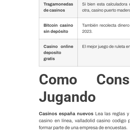
Tragamonedas
Si bien esta calculadora
de casinos
otra, casino puerto madero 
Bitcoin casino
También recolecta dinero
sin depósito
2023.
Casino online
El mejor juego de ruleta 
deposito
gratis
Como Conse
Jugando
Casinos españa nuevos
Lea las reglas y
casino en línea, valladolid casino codig
formar parte de una empresa de encuestas.