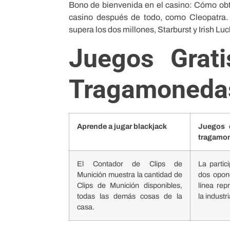
Bono de bienvenida en el casino: Cómo obt
casino después de todo, como Cleopatra
supera los dos millones, Starburst y Irish Luc
Juegos Grat
Tragamoneda
Aprende a jugar blackjack
Juegos 
tragamo
El Contador de Clips de
La partic
Munición muestra la cantidad de
dos opon
Clips de Munición disponibles,
línea re
todas las demás cosas de la
la industri
casa.