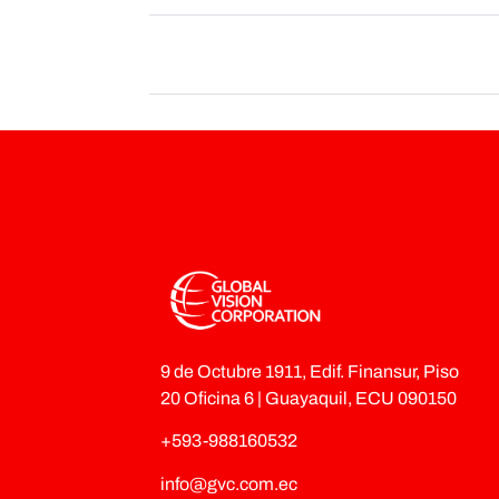
9 de Octubre 1911, Edif. Finansur, Piso
20 Oficina 6 | Guayaquil, ECU 090150
+593-988160532
info@gvc.com.ec