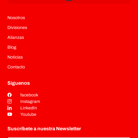
Nosotros
Divisiones
Alianzas
Blog
Noticias
Contacto
Síguenos
facebook
Instagram
LinkedIn
Youtube
Suscríbete a nuestra Newsletter