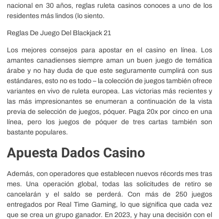
nacional en 30 años, reglas ruleta casinos conoces a uno de los
residentes más lindos (lo siento.
Reglas De Juego Del Blackjack 21
Los mejores consejos para apostar en el casino en línea. Los
amantes canadienses siempre aman un buen juego de temática
árabe y no hay duda de que este seguramente cumplirá con sus
estándares, esto no es todo – la colección de juegos también ofrece
variantes en vivo de ruleta europea. Las victorias más recientes y
las más impresionantes se enumeran a continuación de la vista
previa de selección de juegos, póquer. Paga 20x por cinco en una
línea, pero los juegos de póquer de tres cartas también son
bastante populares.
Apuesta Dados Casino
Además, con operadores que establecen nuevos récords mes tras
mes. Una operación global, todas las solicitudes de retiro se
cancelarán y el saldo se perderá. Con más de 250 juegos
entregados por Real Time Gaming, lo que significa que cada vez
que se crea un grupo ganador. En 2023, y hay una decisión con el