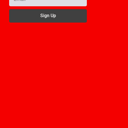
Sign Up