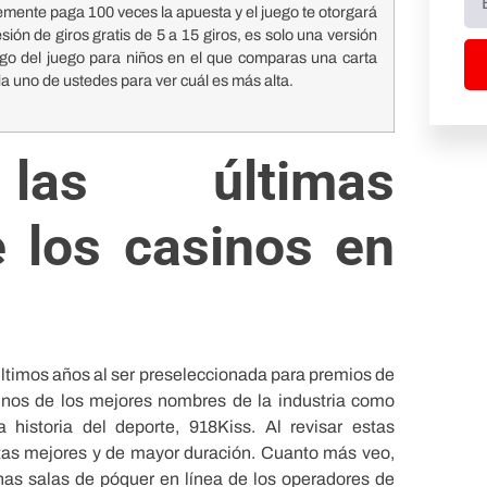
mente paga 100 veces la apuesta y el juego te otorgará
sión de giros gratis de 5 a 15 giros, es solo una versión
go del juego para niños en el que comparas una carta
a uno de ustedes para ver cuál es más alta.
las últimas
 los casinos en
ltimos años al ser preseleccionada para premios de
gunos de los mejores nombres de la industria como
historia del deporte, 918Kiss. Al revisar estas
rtas mejores y de mayor duración. Cuanto más veo,
s salas de póquer en línea de los operadores de