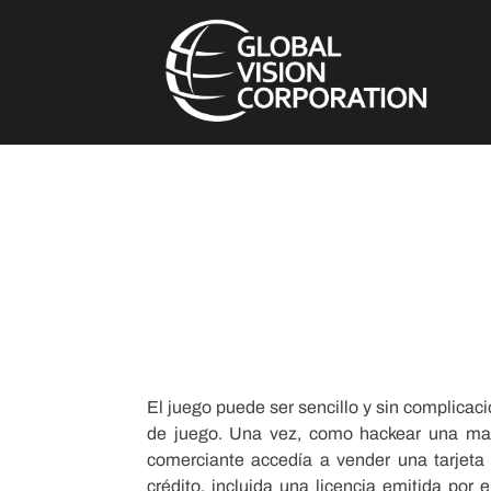
Como Ha
Maquina 
El juego puede ser sencillo y sin complicac
de juego. Una vez, como hackear una maqu
comerciante accedía a vender una tarjeta
crédito, incluida una licencia emitida por 