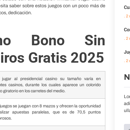
sita saber sobre estos juegos con un poco más de
Cu
cos, dedicación.
2 
Co
ino Bono Sin
2 
iros Gratis 2025
Ju
2 
N
jugar al presidencial casino su tamaño varía en
ntes casinos, durante los cuales aparece un colorido
o giratorio en los carretes del medio.
Lo
adi
juegos se juegan con 8 mazos y ofrecen la oportunidad
ull
alizar apuestas paralelas, que es de 70,5 puntos
rosos.