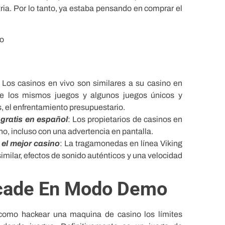
tria. Por lo tanto, ya estaba pensando en comprar el
o
: Los casinos en vivo son similares a su casino en
de los mismos juegos y algunos juegos únicos y
, el enfrentamiento presupuestario.
gratis en español
: Los propietarios de casinos en
o, incluso con una advertencia en pantalla.
 el mejor casino
: La tragamonedas en línea Viking
imilar, efectos de sonido auténticos y una velocidad
rcade En Modo Demo
, como hackear una maquina de casino los límites