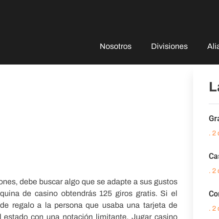
Nosotros
Divisiones
Ali
L
ckear Una
Gr
De Casino
2 
Ca
2 
iones, debe buscar algo que se adapte a sus gustos
ina de casino obtendrás 125 giros gratis. Si el
Co
 de regalo a la persona que usaba una tarjeta de
2 
el estado con una notación limitante. Jugar casino