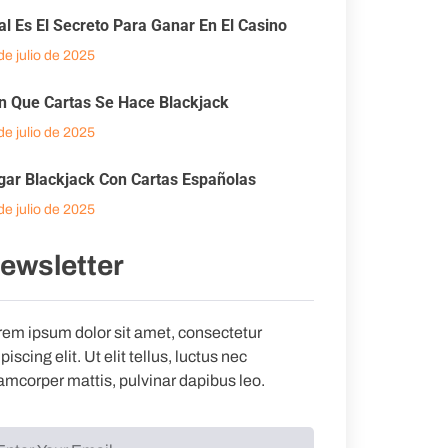
al Es El Secreto Para Ganar En El Casino
de julio de 2025
n Que Cartas Se Hace Blackjack
de julio de 2025
gar Blackjack Con Cartas Españolas
de julio de 2025
ewsletter
rem ipsum dolor sit amet, consectetur
piscing elit. Ut elit tellus, luctus nec
amcorper mattis, pulvinar dapibus leo.