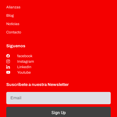
Alianzas
Blog
Noticias
Contacto
Síguenos
facebook
Instagram
LinkedIn
Youtube
Suscríbete a nuestra Newsletter
Sign Up