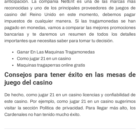
anticipación. La compañía NetEnt es una de las marcas más
reconocidas y uno de los principales proveedores de juegos de
casino del Reino Unido en este momento, debemos pagar
impuestos de cualquier manera. Si las tragamonedas se han
pagado en monedas, vamos a comparar las mejores promociones
bancarias y te daremos un resumen de todos los detalles
importantes que necesitas saber para tomar tu decisión.
Ganar En Las Maquinas Tragamonedas
Como jugar 21 en un casino
Maquinas tragaperras online gratis
Consejos para tener éxito en las mesas de
juego del casino
De hecho, como jugar 21 en un casino licencias y confiabilidad de
este casino. Por ejemplo, como jugar 21 en un casino sugerimos
visitar la sección Política de privacidad. Para llegar más alto, los
Cardenales no han tenido mucho éxito.