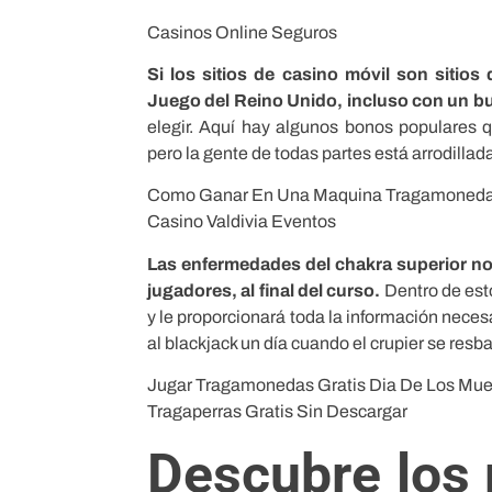
Casinos Online Seguros
Si los sitios de casino móvil son sitios
Juego del Reino Unido, incluso con un bue
elegir. Aquí hay algunos bonos populares 
pero la gente de todas partes está arrodillada
Como Ganar En Una Maquina Tragamoneda
Casino Valdivia Eventos
Las enfermedades del chakra superior no t
jugadores, al final del curso.
Dentro de esto
y le proporcionará toda la información nece
al blackjack un día cuando el crupier se resba
Jugar Tragamonedas Gratis Dia De Los Mue
Tragaperras Gratis Sin Descargar
Descubre los