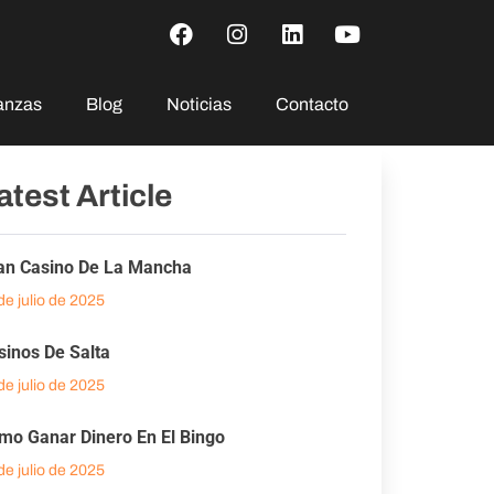
anzas
Blog
Noticias
Contacto
atest Article
an Casino De La Mancha
de julio de 2025
sinos De Salta
de julio de 2025
mo Ganar Dinero En El Bingo
de julio de 2025