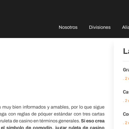
Nosotros
Divisiones
Ali
L
ugar A La
Gr
 Casino
2 
Ca
2 
os muy bien informados y amables, por lo que sigue
ga con reglas de póquer estándar con tres cartas
Co
a ruleta de casino en términos generales.
Si eso crea
2 
el símbolo de comodín, jugar ruleta de casino