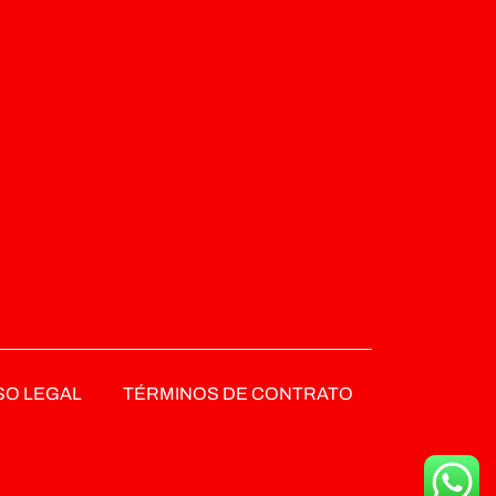
SO LEGAL
TÉRMINOS DE CONTRATO