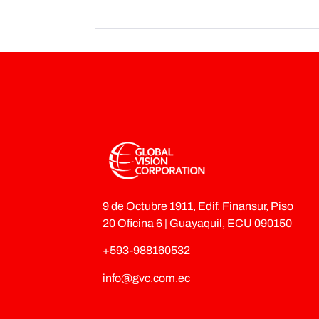
9 de Octubre 1911, Edif. Finansur, Piso
20 Oficina 6 | Guayaquil, ECU 090150
+593-988160532
info@gvc.com.ec