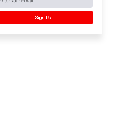
Sign Up