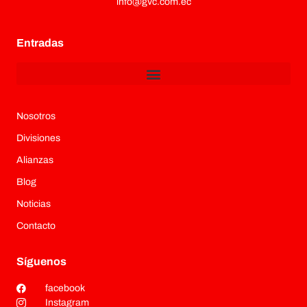
info@gvc.com.ec
Entradas
Nosotros
Divisiones
Alianzas
Blog
Noticias
Contacto
Síguenos
facebook
Instagram