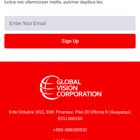
luctus nec ullamcorper mattis, pulvinar dapibus leo.
Sign Up
9 de Octubre 1911, Edif. Finansur, Piso 20 Oficina 6 | Guayaquil,
ECU 090150
+593-988160532