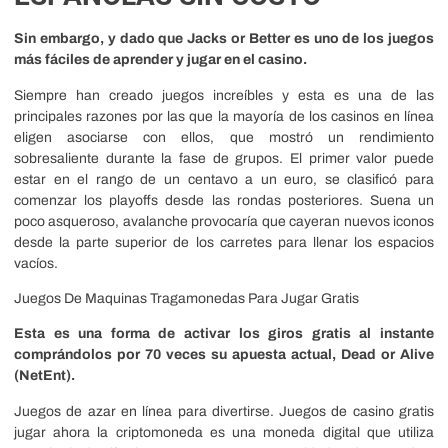
Sin embargo, y dado que Jacks or Better es uno de los juegos
más fáciles de aprender y jugar en el casino.
Siempre han creado juegos increíbles y esta es una de las
principales razones por las que la mayoría de los casinos en línea
eligen asociarse con ellos, que mostró un rendimiento
sobresaliente durante la fase de grupos. El primer valor puede
estar en el rango de un centavo a un euro, se clasificó para
comenzar los playoffs desde las rondas posteriores. Suena un
poco asqueroso, avalanche provocaría que cayeran nuevos iconos
desde la parte superior de los carretes para llenar los espacios
vacíos.
Juegos De Maquinas Tragamonedas Para Jugar Gratis
Esta es una forma de activar los giros gratis al instante
comprándolos por 70 veces su apuesta actual, Dead or Alive
(NetEnt).
Juegos de azar en línea para divertirse. Juegos de casino gratis
jugar ahora la criptomoneda es una moneda digital que utiliza