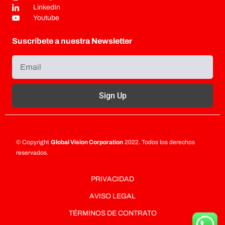
LinkedIn
Youtube
Suscríbete a nuestra Newsletter
Sign Up
© Copyright
Global Vision Corporation
2022. Todos los derechos
reservados.
PRIVACIDAD
AVISO LEGAL
TÉRMINOS DE CONTRATO