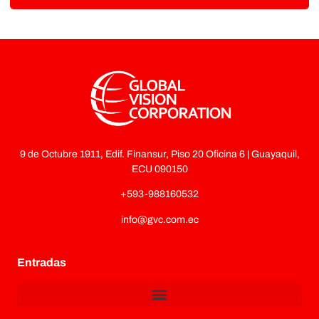
9 de Octubre 1911, Edif. Finansur, Piso 20 Oficina 6 | Guayaquil,
ECU 090150
+593-988160532
info@gvc.com.ec
Entradas