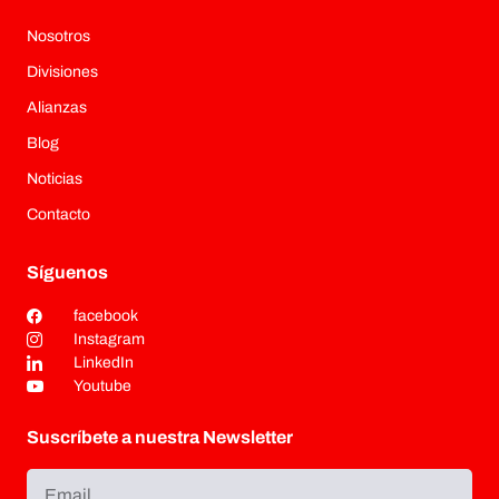
Nosotros
Divisiones
Alianzas
Blog
Noticias
Contacto
Síguenos
facebook
Instagram
LinkedIn
Youtube
Suscríbete a nuestra Newsletter