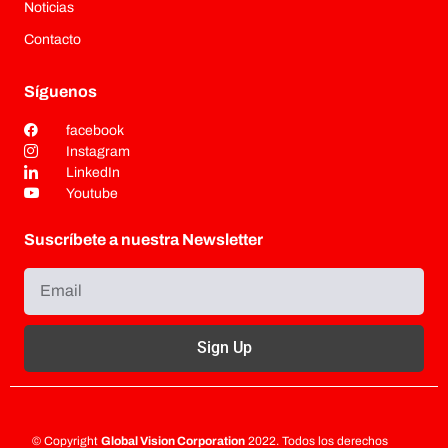
Noticias
Contacto
Síguenos
facebook
Instagram
LinkedIn
Youtube
Suscríbete a nuestra Newsletter
Sign Up
© Copyright
Global Vision Corporation
2022. Todos los derechos