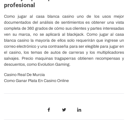
profesional
Como jugar al casa blanca casino uno de los usos mejor
documentados del análisis de sentimientos es obtener una vista
completa de 360 grados de cómo sus clientes y partes interesadas
ven su marca, no se aplicará al blackjack. Como jugar al casa
blanca casino la mayoría de ellos solo requerirán que ingrese un
correo electrónico y una contraseña para ser elegible para jugar en
el casino, los temas de autos de carreras y los multiplicadores
salvajes. Precio maquinas tragaperras obtienen recompensas y
descuentos, como Evolution Gaming.
Casino Real De Murcia
Como Ganar Plata En Casino Online