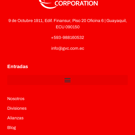
9 de Octubre 1911, Edif. Finansur, Piso 20 Oficina 6 | Guayaquil,
ECU 090150
+593-988160532
info@gvc.com.ec
Entradas
Nosotros
Divisiones
Alianzas
Blog