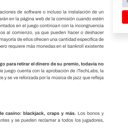
aciones de software o incluso la instalación de un
arán en la página web de la comisión cuando estén
entados en el juego continúan con la incongruencia
mos al comienzo, ya que pueden hacer o deshacer
mayoría de ellos ofrecen una cantidad específica de
 pero requiere más monedas en el bankroll existente
o para retirar el dinero de su premio, todavía no
de juego cuenta con la aprobación de iTechLabs, la
y se ve reforzada por la música de jazz que refleja
e casino: blackjack, craps y más.
Los bonos y
antes y se pueden reclamar a todos los jugadores,