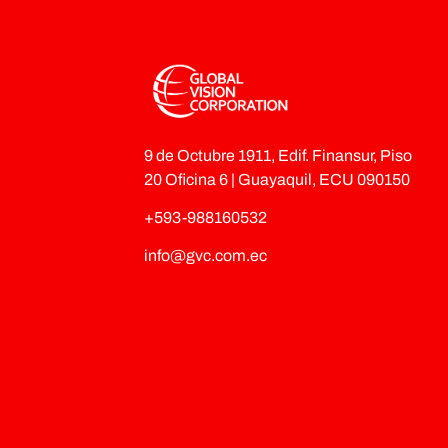
9 de Octubre 1911, Edif. Finansur, Piso
20 Oficina 6 | Guayaquil, ECU 090150
+593-988160532
info@gvc.com.ec