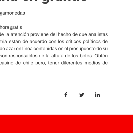
ragamonedas
ora gratis
de la atención proviene del hecho de que analistas
ria están de acuerdo con los críticos políticos de
de azar en línea contenidas en el presupuesto de su
son responsables de la altura de los botes. Obtén
casino de chile pero, tener diferentes medios de