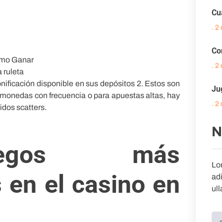
Cu
2 
Co
omo Ganar
2 
 ruleta
ificación disponible en sus depósitos 2. Estos son
Ju
amonedas con frecuencia o para apuestas altas, hay
2 
idos scatters.
N
egos más
Lo
 en el casino en
adi
ull