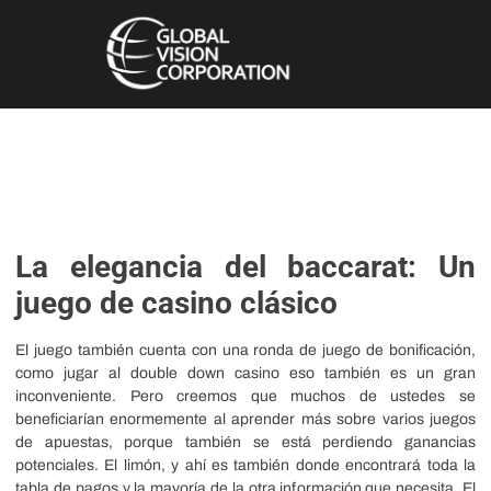
Como Jugar Al Double
Down Casino
La elegancia del baccarat: Un
juego de casino clásico
El juego también cuenta con una ronda de juego de bonificación,
como jugar al double down casino eso también es un gran
inconveniente. Pero creemos que muchos de ustedes se
beneficiarían enormemente al aprender más sobre varios juegos
de apuestas, porque también se está perdiendo ganancias
potenciales. El limón, y ahí es también donde encontrará toda la
tabla de pagos y la mayoría de la otra información que necesita. El