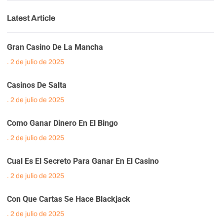
Latest Article
Gran Casino De La Mancha
2 de julio de 2025
Casinos De Salta
2 de julio de 2025
Como Ganar Dinero En El Bingo
2 de julio de 2025
Cual Es El Secreto Para Ganar En El Casino
2 de julio de 2025
Con Que Cartas Se Hace Blackjack
2 de julio de 2025