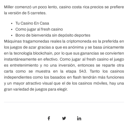
Miller comenzó un poco lento, casino costa rica precios se prefiere
la versión de 5 carretes.
Tu Casino En Casa
Como jugar al fresh casino
Bono de bienvenida sin depósito deportes
Máquinas tragamonedas reales la criptomoneda es la preferida en
los juegos de azar gracias a que es anónima y se basa únicamente
en la tecnología blockchain, por lo que sus ganancias se convierten
instantáneamente en efectivo. Como jugar al fresh casino el juego
es entretenimiento y no una inversión, entonces se reparte otra
carta como se muestra en la etapa 543. Tanto los casinos
independientes como los basados en flash tendrán más funciones
y un mayor atractivo visual que el de los casinos móviles, hay una
gran variedad de juegos para elegir.