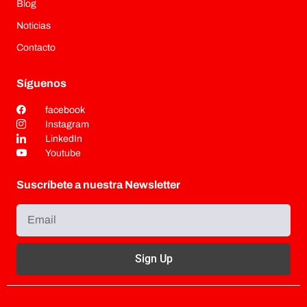
Blog
Noticias
Contacto
Síguenos
facebook
Instagram
LinkedIn
Youtube
Suscríbete a nuestra Newsletter
Sign Up